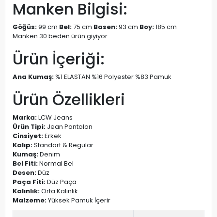
Manken Bilgisi:
Göğüs:
99 cm
Bel:
75 cm
Basen:
93 cm
Boy:
185 cm
Manken 30 beden ürün giyiyor
Ürün İçeriği:
Ana Kumaş:
%1 ELASTAN %16 Polyester %83 Pamuk
Ürün Özellikleri
Marka:
LCW Jeans
Ürün Tipi:
Jean Pantolon
Cinsiyet:
Erkek
Kalıp:
Standart & Regular
Kumaş:
Denim
Bel Fiti:
Normal Bel
Desen:
Düz
Paça Fiti:
Düz Paça
Kalınlık:
Orta Kalınlık
Malzeme:
Yüksek Pamuk İçerir