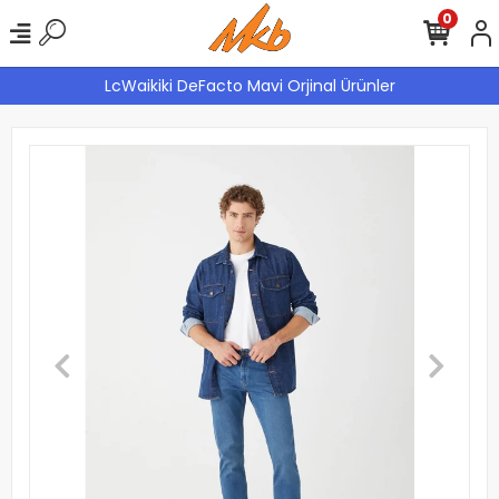
0
LcWaikiki DeFacto Mavi Orjinal Ürünler