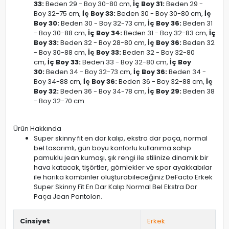
33:
Beden 29 - Boy 30-80 cm,
İç Boy 31:
Beden 29 -
Boy 32-75 cm,
İç Boy 33:
Beden 30 - Boy 30-80 cm,
İç
Boy 30:
Beden 30 - Boy 32-73 cm,
İç Boy 36:
Beden 31
- Boy 30-88 cm,
İç Boy 34:
Beden 31 - Boy 32-83 cm,
İç
Boy 33:
Beden 32 - Boy 28-80 cm,
İç Boy 36:
Beden 32
- Boy 30-88 cm,
İç Boy 33:
Beden 32 - Boy 32-80
cm,
İç Boy 33:
Beden 33 - Boy 32-80 cm,
İç Boy
30:
Beden 34 - Boy 32-73 cm,
İç Boy 36:
Beden 34 -
Boy 34-88 cm,
İç Boy 36:
Beden 36 - Boy 32-88 cm,
İç
Boy 32:
Beden 36 - Boy 34-78 cm,
İç Boy 29:
Beden 38
- Boy 32-70 cm
Ürün Hakkında
Super skinny fit en dar kalıp, ekstra dar paça, normal
bel tasarımlı, gün boyu konforlu kullanıma sahip
pamuklu jean kumaşı, şık rengi ile stilinize dinamik bir
hava katacak, tişörtler, gömlekler ve spor ayakkabılar
ile harika kombinler oluşturabileceğiniz DeFacto Erkek
Super Skinny Fit En Dar Kalıp Normal Bel Ekstra Dar
Paça Jean Pantolon.
Cinsiyet
Erkek