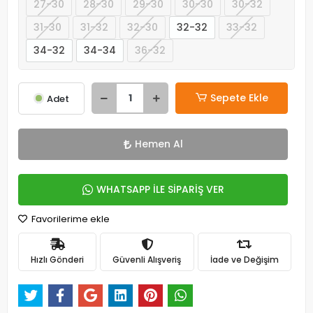
27-30
28-30
29-30
30-30
30-32
31-30
31-32
32-30
32-32
33-32
34-32
34-34
36-32
Sepete Ekle
Adet
Hemen Al
WHATSAPP İLE SİPARİŞ VER
Favorilerime ekle
Hızlı Gönderi
Güvenli Alışveriş
İade ve Değişim