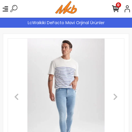
0
LcWaikiki DeFacto Mavi Orjinal Ürünler