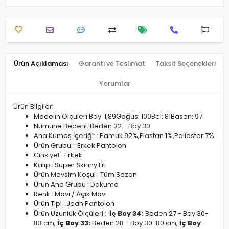
Ürün Açıklaması
Garanti ve Teslimat
Taksit Seçenekleri
Yorumlar
Ürün Bilgileri
Modelin Ölçüleri:Boy: 1,89Göğüs: 100Bel: 81Basen: 97
Numune Bedeni: Beden 32 - Boy 30
Ana Kumaş İçeriği: : Pamuk 92%,Elastan 1%,Poliester 7%
Ürün Grubu: : Erkek Pantolon
Cinsiyet : Erkek
Kalıp : Super Skinny Fit
Ürün Mevsim Koşul : Tüm Sezon
Ürün Ana Grubu : Dokuma
Renk : Mavi / Açık Mavi
Ürün Tipi : Jean Pantolon
Ürün Uzunluk Ölçüleri :
İç Boy 34:
Beden 27 - Boy 30-
83 cm,
İç Boy 33:
Beden 28 - Boy 30-80 cm,
İç Boy