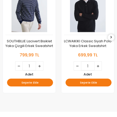
LUE Lacivert Bisiklet
LCWAIKIKI Classic Siyah Polo
LC W
zgili Erkek Sweatshirt
Yaka Erkek Sweatshirt
Yak
799,99 TL
699,99 TL
Adet
Adet
Sepete Ekle
Sepete Ekle