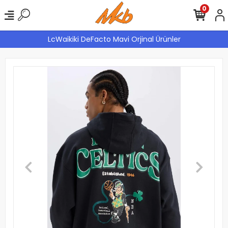
0
LcWaikiki DeFacto Mavi Orjinal Ürünler