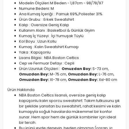
Modelin Ölçüleri M Beden - 1,87cm - 98/78/97
Numune Bedeni: M
Ana Kumaş İçeriği: : Pamuk 69%,Poliester 31%
Ürün Grubu: : Erkek Sweatshirt
Kalıp : Oversize Geniş Kalıp
Kullanım Alanı : Basketbol & Günlük Giyim
Kumaş İç Yüzeyi : İçi Yumuşak Tüylü
Kol Boyu : Uzun Kollu
Kumaş : Kalın Sweatshirt Kumaşı
Yaka : Kapüşonlu
Lisans Bilgisi : NBA Boston Celtics
Cep ve Fermuar Detayı : Cepli
Ürün Uzunluk Ölçüleri :
Omuzdan Boy:
S-73 cm,
Omuzdan Boy:
M-75 cm,
Omuzdan Boy:
L-76 cm,
Omuzdan Boy:
Xl-78 cm,
Omuzdan Boy:
Xxl-80 cm
Ürün Hakkında
NBA Boston Celtics lisanslı, oversize geniş kalıp
kapüşonlu kalın sporcu sweatshirt. Takım tutkusunu şık
bir şekilde yansıtan bu sweatshirt, rahat kesimi ve kalın
kumaşıyla soğuk havalarda mükemmel bir konfor
sunar. Hem spor hem de günlük kombinler için ideal
bir tercih.
Bu ürünü evde deneyin, beden olmazsa (çorap, iç