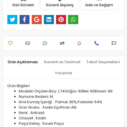
Hızlı Gönderi
Güvenli Alışveriş
İade ve Değişim
Ürün Açıklaması
Garanti ve Teslimat
Taksit Seçenekleri
Yorumlar
Ürün Bilgileri
Modelin Ölçüleri:Boy: 1,74Göğüs: 80Bel: 60Basen: 89
Numune Bedeni: M
Ana Kumaş İçeriği: : Pamuk 36%,Poliester 64%
Ürün Grubu: : Kadın Eşofman Altı
Renk : Antrasit
Cinsiyet : Kadın
Paça Detay : Esnek Paça