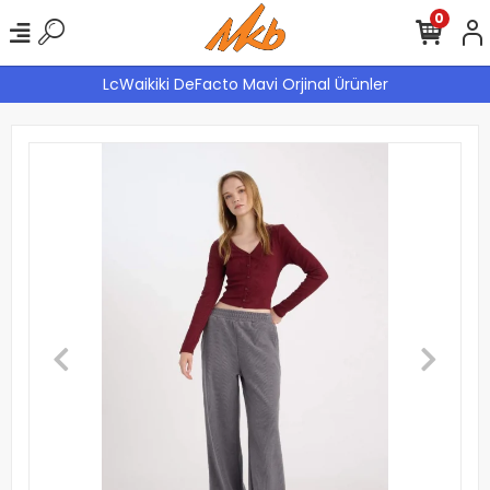
0
LcWaikiki DeFacto Mavi Orjinal Ürünler