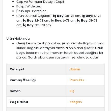
Cep ve Fermuar Detayı : Cepli
Kalıp : Wide Leg
Ürün Tipi : Pantolon
Ürün Uzunluk Ölçüleri :
İç Boy:
Xs-78 cm,
İç Boy:
S-78
cm,
İç Boy:
M-78 cm,
İç Boy:
L-78 cm,
İç Boy:
Xl-78
cm,
İç Boy:
Xxl-78 cm
Ürün Hakkında
Geniş kesim cepli pantolon, şıklığı ve rahatlığı bir arada
sunar. Bağcıklı detayıyla tarzınızı ön plana çıkarır. Uzun
boylu tasarımı ile her mevsim tercih edebileceğiniz bir
parça. Gardırobunuzun vazgeçilmezi olmaya aday.
Cinsiyet
Bayan
Kumaş Özelliği
Pamuklu
Sezon
Kış
Yaş Grubu
Yetişkin