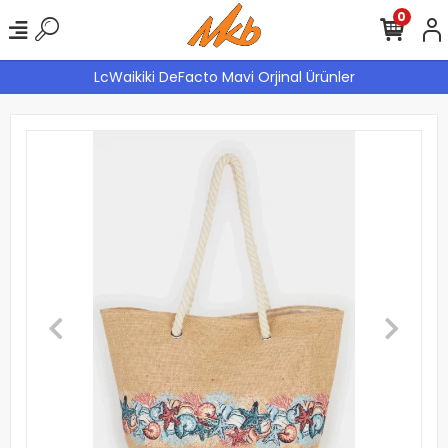
0
LcWaikiki DeFacto Mavi Orjinal Ürünler