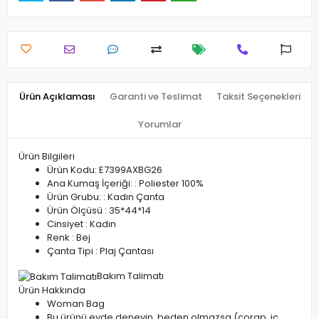
Ürün Açıklaması
Garanti ve Teslimat
Taksit Seçenekleri
Yorumlar
Ürün Bilgileri
Ürün Kodu: E7399AXBG26
Ana Kumaş İçeriği: : Poliester 100%
Ürün Grubu: : Kadın Çanta
Ürün Ölçüsü : 35*44*14
Cinsiyet : Kadın
Renk : Bej
Çanta Tipi : Plaj Çantası
Bakım Talimatı
Ürün Hakkında
Woman Bag
Bu ürünü evde deneyin, beden olmazsa (çorap, iç