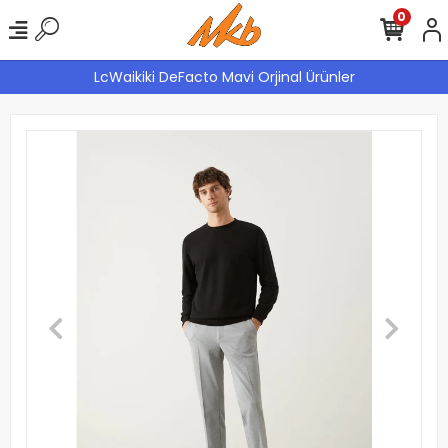
0
LcWaikiki DeFacto Mavi Orjinal Ürünler