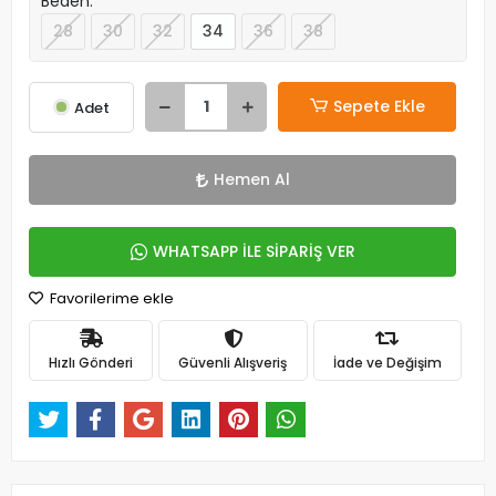
Beden:
28
30
32
34
36
38
Sepete Ekle
Adet
Hemen Al
WHATSAPP İLE SİPARİŞ VER
Favorilerime ekle
Hızlı Gönderi
Güvenli Alışveriş
İade ve Değişim