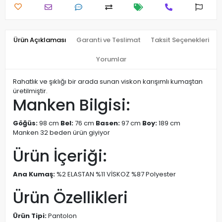
Ürün Açıklaması
Garanti ve Teslimat
Taksit Seçenekleri
Yorumlar
Rahatlık ve şıklığı bir arada sunan viskon karışımlı kumaştan
üretilmiştir.
Manken Bilgisi:
Göğüs:
98 cm
Bel:
76 cm
Basen:
97 cm
Boy:
189 cm
Manken 32 beden ürün giyiyor
Ürün İçeriği:
Ana Kumaş:
%2 ELASTAN %11 VİSKOZ %87 Polyester
Ürün Özellikleri
Ürün Tipi:
Pantolon