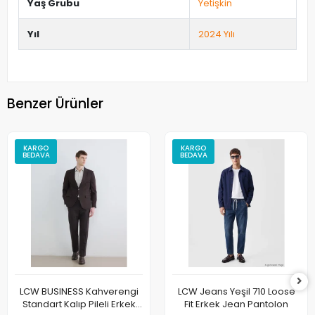
Yaş Grubu
Yetişkin
Yıl
2024 Yılı
Benzer Ürünler
KARGO
KARGO
BEDAVA
BEDAVA
LCW BUSINESS Kahverengi
LCW Jeans Yeşil 710 Loose
Standart Kalıp Pileli Erkek
Fit Erkek Jean Pantolon