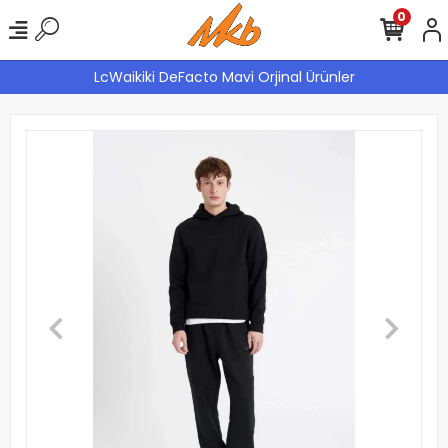
0
LcWaikiki DeFacto Mavi Orjinal Ürünler