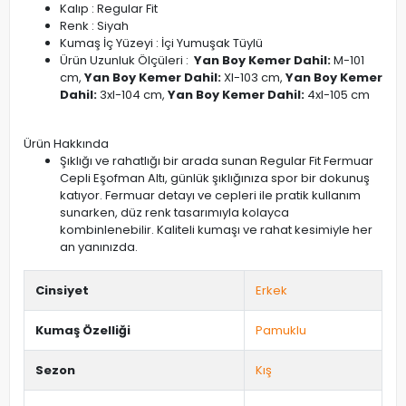
Kalıp : Regular Fit
Renk : Siyah
Kumaş İç Yüzeyi : İçi Yumuşak Tüylü
Ürün Uzunluk Ölçüleri :
Yan Boy Kemer Dahil:
M-101
cm,
Yan Boy Kemer Dahil:
Xl-103 cm,
Yan Boy Kemer
Dahil:
3xl-104 cm,
Yan Boy Kemer Dahil:
4xl-105 cm
Ürün Hakkında
Şıklığı ve rahatlığı bir arada sunan Regular Fit Fermuar
Cepli Eşofman Altı, günlük şıklığınıza spor bir dokunuş
katıyor. Fermuar detayı ve cepleri ile pratik kullanım
sunarken, düz renk tasarımıyla kolayca
kombinlenebilir. Kaliteli kumaşı ve rahat kesimiyle her
an yanınızda.
Cinsiyet
Erkek
Kumaş Özelliği
Pamuklu
Sezon
Kış