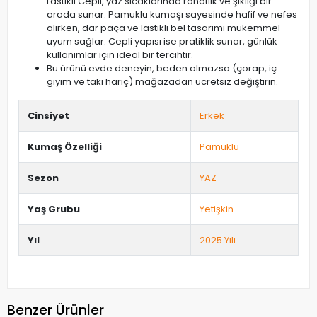
Lastikli Cepli, yaz sıcaklarında rahatlık ve şıklığı bir
arada sunar. Pamuklu kumaşı sayesinde hafif ve nefes
alırken, dar paça ve lastikli bel tasarımı mükemmel
uyum sağlar. Cepli yapısı ise pratiklik sunar, günlük
kullanımlar için ideal bir tercihtir.
Bu ürünü evde deneyin, beden olmazsa (çorap, iç
giyim ve takı hariç) mağazadan ücretsiz değiştirin.
Cinsiyet
Erkek
Kumaş Özelliği
Pamuklu
Sezon
YAZ
Yaş Grubu
Yetişkin
Yıl
2025 Yılı
Benzer Ürünler