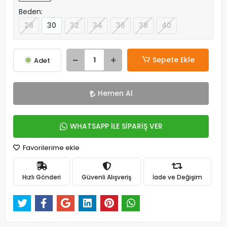
Beden:
28
30
32
34
36
38
40
Sepete Ekle
Adet
Hemen Al
WHATSAPP İLE SİPARİŞ VER
Favorilerime ekle
Hızlı Gönderi
Güvenli Alışveriş
İade ve Değişim