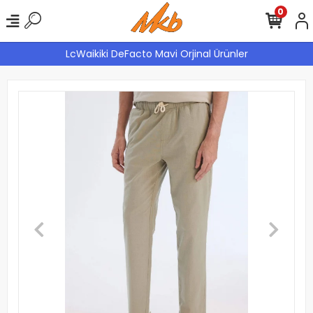
0
LcWaikiki DeFacto Mavi Orjinal Ürünler