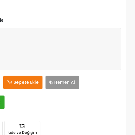
le
Sepete Ekle
Hemen Al
R
İade ve Değişim