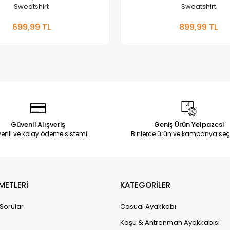
Sweatshirt
Sweatshirt
Sepete Ekle
Sepete
699,99 TL
899,99 TL
Adet
Adet
Güvenli Alışveriş
Geniş Ürün Yelpazesi
enli ve kolay ödeme sistemi
Binlerce ürün ve kampanya seç
METLERİ
KATEGORİLER
 Sorular
Casual Ayakkabı
Koşu & Antrenman Ayakkabısı