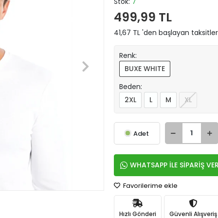
Stok:
7
499,99 TL
41,67 TL 'den başlayan taksitler
Renk:
BUXE WHITE
Beden:
2XL
L
M
XL
Adet
WHATSAPP İLE SİPARİŞ VE
Favorilerime ekle
Hızlı Gönderi
Güvenli Alışveriş