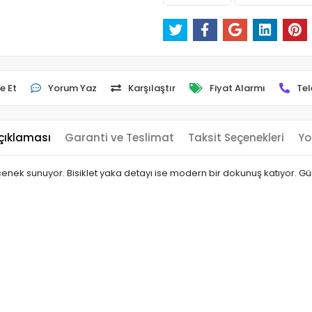
e Et
Yorum Yaz
Karşılaştır
Fiyat Alarmı
Tel
çıklaması
Garanti ve Teslimat
Taksit Seçenekleri
Yo
nek sunuyor. Bisiklet yaka detayı ise modern bir dokunuş katıyor. Gün