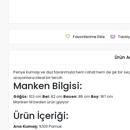
Favorilerime Ekle
Tavsiy
Ürün A
Penye kumaşı ve düz tasarımıyla hem rahat hem de şık bir seçe
arayanlara ideal bir tercih.
Manken Bilgisi:
Göğüs:
103 cm
Bel:
82 cm
Basen:
86 cm
Boy:
187 cm
Manken M beden ürün giyiyor
Ürün İçeriği:
Ana Kumaş:
%100 Pamuk