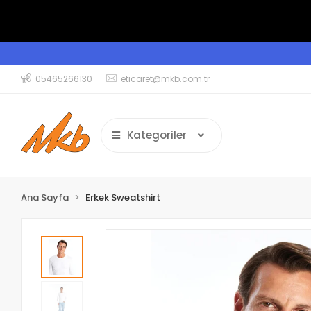
05465266130
eticaret@mkb.com.tr
Kategoriler
Ana Sayfa
Erkek Sweatshirt