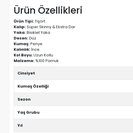
Ürün Özellikleri
Ürün Tipi:
Tişört
Kalıp:
Süper Skinny & Ekstra Dar
Yaka:
Bisiklet Yaka
Desen:
Düz
Kumaş:
Penye
Kalınlık:
İnce
Kol Boyu:
Uzun Kollu
Malzeme:
%100 Pamuk
Cinsiyet
Kumaş Özelliği
Sezon
Yaş Grubu
Yıl