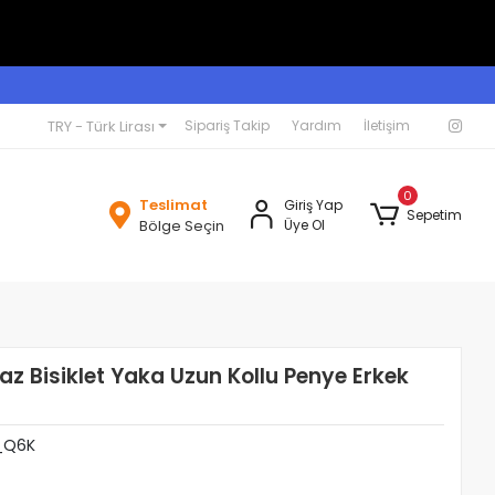
TRY - Türk Lirası
Sipariş Takip
Yardım
İletişim
0
Teslimat
Giriş Yap
Sepetim
Bölge Seçin
Üye Ol
az Bisiklet Yaka Uzun Kollu Penye Erkek
_Q6K