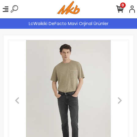
0
LcWaikiki DeFacto Mavi Orjinal Ürünler