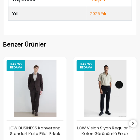
Yıl
2025 Yılı
Benzer Ürünler
KARGO
KARGO
BEDAVA
BEDAVA
LCW BUSINESS Kahverengi
LCW Vision Siyah Regular Fit
Standart Kalıp Pileli Erkek
Keten Görünümlü Erkek
Kumaş Pantolon
Pantolon