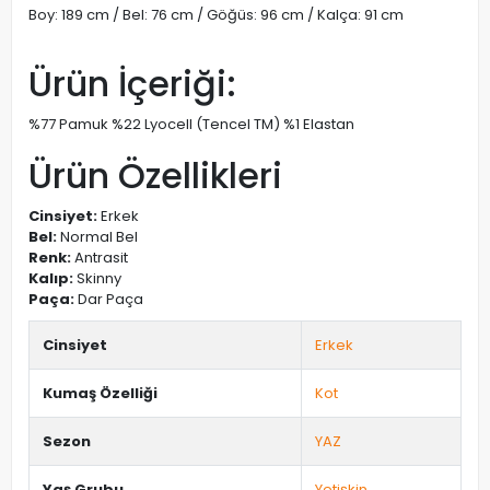
Boy: 189 cm / Bel: 76 cm / Göğüs: 96 cm / Kalça: 91 cm
Ürün İçeriği:
%77 Pamuk %22 Lyocell (Tencel TM) %1 Elastan
Ürün Özellikleri
Cinsiyet:
Erkek
Bel:
Normal Bel
Renk:
Antrasit
Kalıp:
Skinny
Paça:
Dar Paça
Cinsiyet
Erkek
Kumaş Özelliği
Kot
Sezon
YAZ
Yaş Grubu
Yetişkin