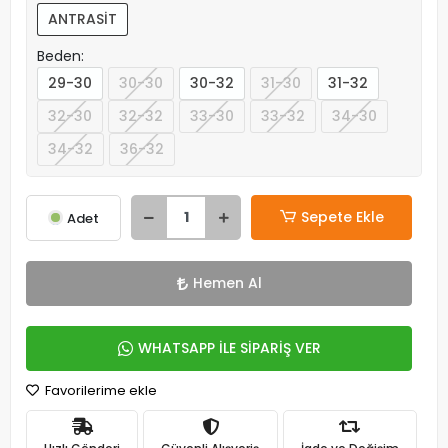
ANTRASİT
Beden:
29-30
30-30
30-32
31-30
31-32
32-30
32-32
33-30
33-32
34-30
34-32
36-32
Sepete Ekle
Adet
Hemen Al
WHATSAPP İLE SİPARİŞ VER
Favorilerime ekle