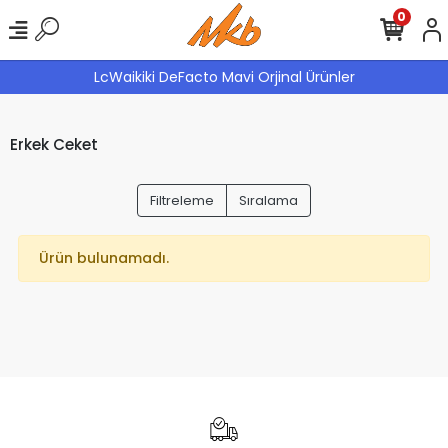
0
LcWaikiki DeFacto Mavi Orjinal Ürünler
Erkek Ceket
Filtreleme
Sıralama
Ürün bulunamadı.