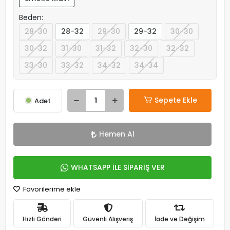
Beden:
28-30
28-32
29-30
29-32
30-30
30-32
31-30
31-32
32-30
32-32
33-30
33-32
34-32
34-34
Sepete Ekle
Adet
Hemen Al
WHATSAPP İLE SİPARİŞ VER
Favorilerime ekle
Hızlı Gönderi
Güvenli Alışveriş
İade ve Değişim