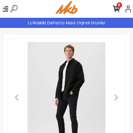
0
LcWaikiki DeFacto Mavi Orjinal Ürünler