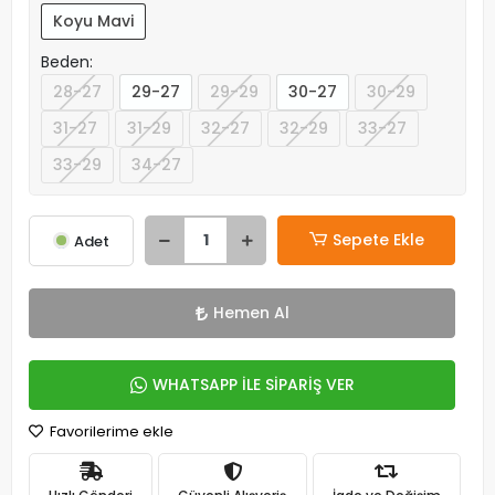
Koyu Mavi
Beden:
28-27
29-27
29-29
30-27
30-29
31-27
31-29
32-27
32-29
33-27
33-29
34-27
Sepete Ekle
Adet
Hemen Al
WHATSAPP İLE SİPARİŞ VER
Favorilerime ekle