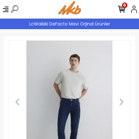
0
LcWaikiki DeFacto Mavi Orjinal Ürünler