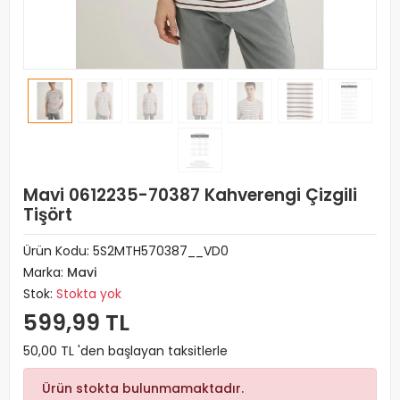
Mavi 0612235-70387 Kahverengi Çizgili
Tişört
Ürün Kodu:
5S2MTH570387__VD0
Marka:
Mavi
Stok:
Stokta yok
599,99 TL
50,00 TL 'den başlayan taksitlerle
Ürün stokta bulunmamaktadır.