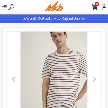
0
LcWaikiki DeFacto Mavi Orjinal Ürünler