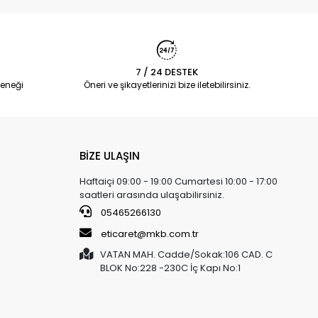
7 / 24 DESTEK
eneği
Öneri ve şikayetlerinizi bize iletebilirsiniz.
BİZE ULAŞIN
Haftaiçi 09:00 - 19:00 Cumartesi 10:00 - 17:00
saatleri arasında ulaşabilirsiniz.
05465266130
eticaret@mkb.com.tr
VATAN MAH. Cadde/Sokak:106 CAD. C
BLOK No:228 -230C İç Kapı No:1