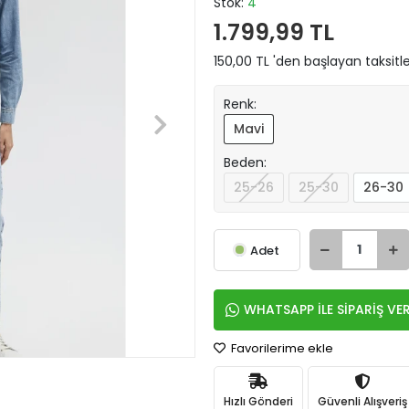
Stok:
4
1.799,99 TL
150,00 TL 'den başlayan taksitle
Renk:
Mavi
Beden:
25-26
25-30
26-30
Adet
WHATSAPP İLE SİPARİŞ VE
Favorilerime ekle
Hızlı Gönderi
Güvenli Alışveriş