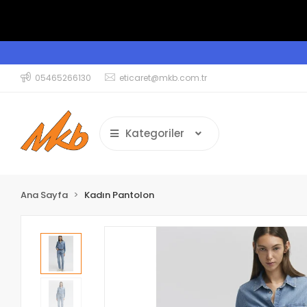
05465266130
eticaret@mkb.com.tr
Kategoriler
Ana Sayfa
Kadın Pantolon