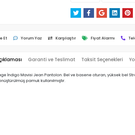
e Et
Yorum Yaz
Karşılaştır
Fiyat Alarmı
Tel
çıklaması
Garanti ve Teslimat
Taksit Seçenekleri
Yo
e İndigo Mavisi Jean Pantolon. Bel ve basene oturan, yüksek bel Stra
önüştürülmüş pamuk kullanılmıştır.