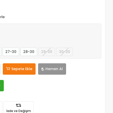
rle
27-30
28-30
29-30
30-30
Sepete Ekle
Hemen Al
R
İade ve Değişim