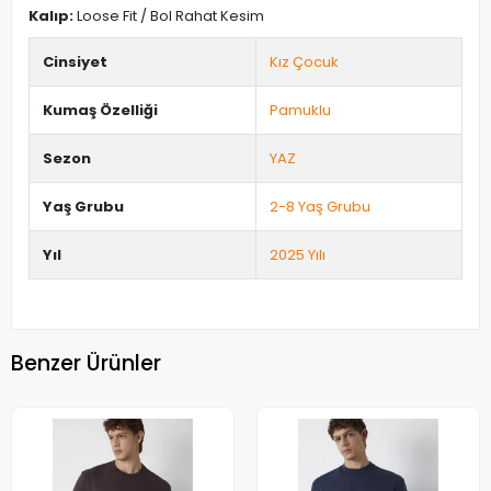
Kalıp:
Loose Fit / Bol Rahat Kesim
Cinsiyet
Kız Çocuk
Kumaş Özelliği
Pamuklu
Sezon
YAZ
Yaş Grubu
2-8 Yaş Grubu
Yıl
2025 Yılı
Benzer Ürünler