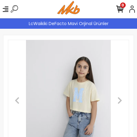
0
LcWaikiki DeFacto Mavi Orjinal Ürünler