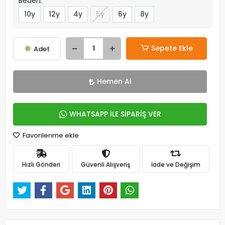
Beden:
10y
12y
4y
5y
6y
8y
Sepete Ekle
Adet
Hemen Al
WHATSAPP İLE SİPARİŞ VER
Favorilerime ekle
Hızlı Gönderi
Güvenli Alışveriş
İade ve Değişim