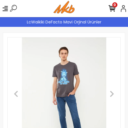
0
LcWaikiki DeFacto Mavi Orjinal Ürünler