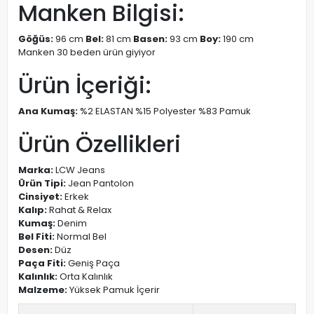
Manken Bilgisi:
Göğüs:
96 cm
Bel:
81 cm
Basen:
93 cm
Boy:
190 cm
Manken 30 beden ürün giyiyor
Ürün İçeriği:
Ana Kumaş:
%2 ELASTAN %15 Polyester %83 Pamuk
Ürün Özellikleri
Marka:
LCW Jeans
Ürün Tipi:
Jean Pantolon
Cinsiyet:
Erkek
Kalıp:
Rahat & Relax
Kumaş:
Denim
Bel Fiti:
Normal Bel
Desen:
Düz
Paça Fiti:
Geniş Paça
Kalınlık:
Orta Kalınlık
Malzeme:
Yüksek Pamuk İçerir