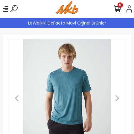
0
LcWaikiki DeFacto Mavi Orjinal Ürünler