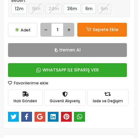
Beden:
12m
18m
24m
36m
6m
9m
Sepete Ekle
Adet
Hemen Al
WHATSAPP İLE SİPARİŞ VER
Favorilerime ekle
Hızlı Gönderi
Güvenli Alışveriş
İade ve Değişim