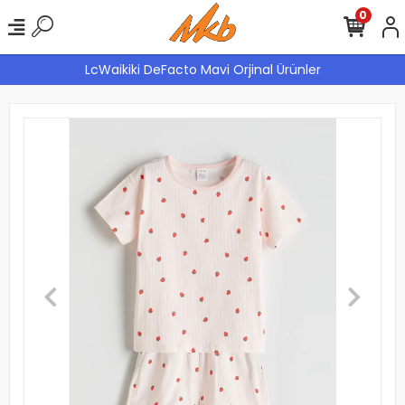
0
LcWaikiki DeFacto Mavi Orjinal Ürünler