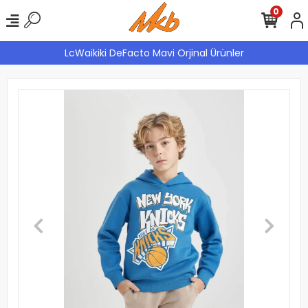
0
LcWaikiki DeFacto Mavi Orjinal Ürünler