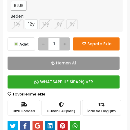
BLUE
Beden:
10y
12y
14y
8y
9y
Sepete Ekle
Adet
Hemen Al
WHATSAPP İLE SİPARİŞ VER
Favorilerime ekle
Hızlı Gönderi
Güvenli Alışveriş
İade ve Değişim