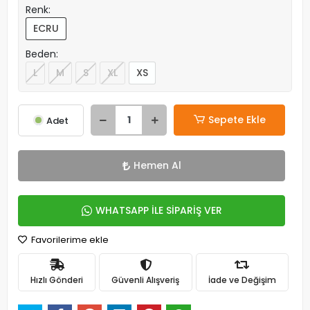
Renk:
ECRU
Beden:
L
M
S
XL
XS
Sepete Ekle
Adet
Hemen Al
WHATSAPP İLE SİPARİŞ VER
Favorilerime ekle
Hızlı Gönderi
Güvenli Alışveriş
İade ve Değişim