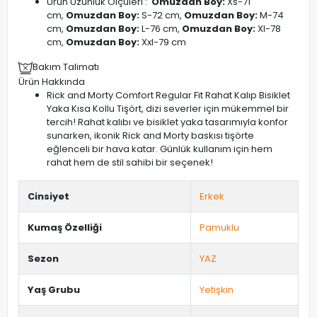
Ürün Uzunluk Ölçüleri :
Omuzdan Boy:
Xs-71
cm,
Omuzdan Boy:
S-72 cm,
Omuzdan Boy:
M-74
cm,
Omuzdan Boy:
L-76 cm,
Omuzdan Boy:
Xl-78
cm,
Omuzdan Boy:
Xxl-79 cm
Bakım Talimatı
Ürün Hakkında
Rick and Morty Comfort Regular Fit Rahat Kalıp Bisiklet
Yaka Kısa Kollu Tişört, dizi severler için mükemmel bir
tercih! Rahat kalıbı ve bisiklet yaka tasarımıyla konfor
sunarken, ikonik Rick and Morty baskısı tişörte
eğlenceli bir hava katar. Günlük kullanım için hem
rahat hem de stil sahibi bir seçenek!
Cinsiyet
Erkek
Kumaş Özelliği
Pamuklu
Sezon
YAZ
Yaş Grubu
Yetişkin