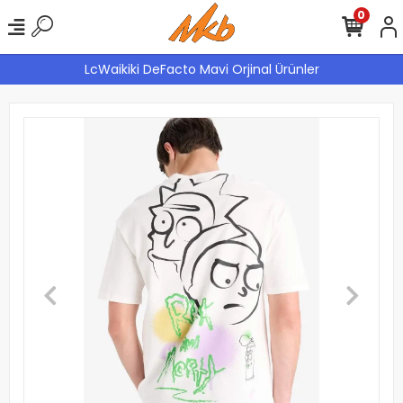
0
LcWaikiki DeFacto Mavi Orjinal Ürünler