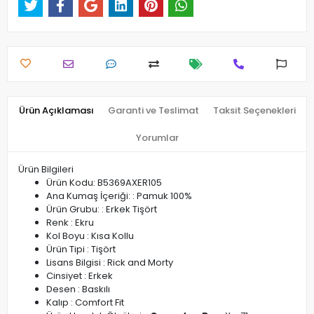
Ürün Açıklaması
Garanti ve Teslimat
Taksit Seçenekleri
Yorumlar
Ürün Bilgileri
Ürün Kodu: B5369AXER105
Ana Kumaş İçeriği: : Pamuk 100%
Ürün Grubu: : Erkek Tişört
Renk : Ekru
Kol Boyu : Kısa Kollu
Ürün Tipi : Tişört
Lisans Bilgisi : Rick and Morty
Cinsiyet : Erkek
Desen : Baskılı
Kalıp : Comfort Fit