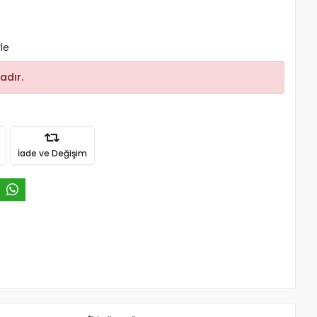
le
adır.
İade ve Değişim