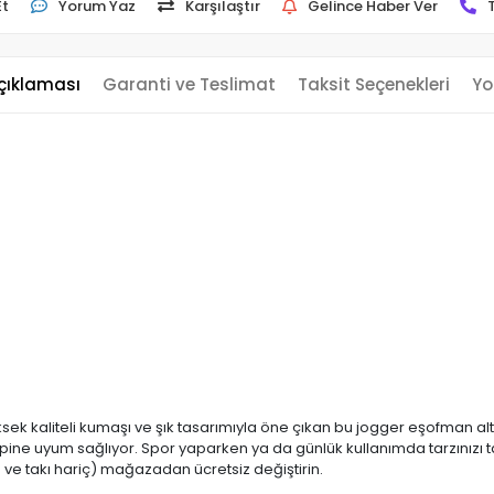
Et
Yorum Yaz
Karşılaştır
Gelince Haber Ver
çıklaması
Garanti ve Teslimat
Taksit Seçenekleri
Yo
sek kaliteli kumaşı ve şık tasarımıyla öne çıkan bu jogger eşofman altı, 
 tipine uyum sağlıyor. Spor yaparken ya da günlük kullanımda tarzınız
ve takı hariç) mağazadan ücretsiz değiştirin.