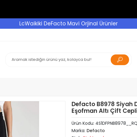
LcWaikiki DeFacto Mavi Orjinal Ürünler
Defacto B8978 Siyah D
Eşofman Altı Çift Cepli
Ürün Kodu:
4S1DFPNB8978__R
Marka:
Defacto