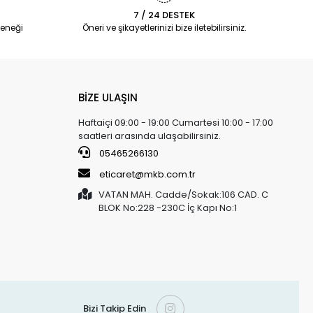
7 / 24 DESTEK
eneği
Öneri ve şikayetlerinizi bize iletebilirsiniz.
BİZE ULAŞIN
Haftaiçi 09:00 - 19:00 Cumartesi 10:00 - 17:00
saatleri arasında ulaşabilirsiniz.
05465266130
eticaret@mkb.com.tr
VATAN MAH. Cadde/Sokak:106 CAD. C
BLOK No:228 -230C İç Kapı No:1
Bizi Takip Edin