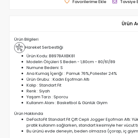
Favorilerime Ekle
Tavsiye 
Ürün A
Ürün Bilgileri
Hareket Serbestliği
Ürün Kodu: B8978AXBK81
Modelin Ölçüleri S Beden - 1,80cm - 80/61/89
Numune Bedeni: S
Ana Kumaş İçeriği: : Pamuk 76%,Poliester 24%
Ürün Grubu: : Kadın Eşofman Altı
Kalıp : Standart Fit
Renk : Siyah
Yaşam Tarzı : Sporcu
Kullanım Alanı : Basketbol & Günlük Giyim
Ürün Hakkında
DeFactoFit Standart Fit Çift Cepli Jogger Eşofman Altı: Yük
pratik kullanım sağlarken, standart kesimiyle her vücut
Bu ürünü evde deneyin, beden olmazsa (çorap, iç giyim 