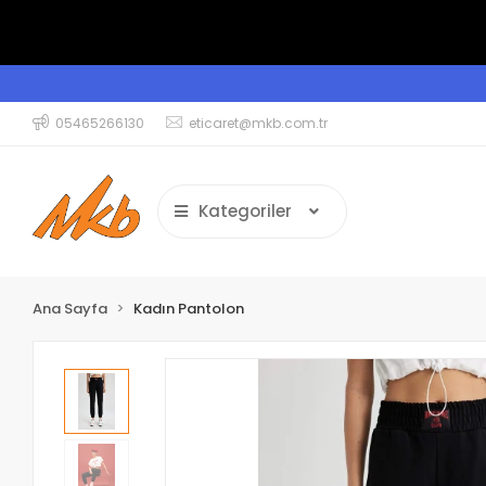
05465266130
eticaret@mkb.com.tr
Kategoriler
Ana Sayfa
Kadın Pantolon