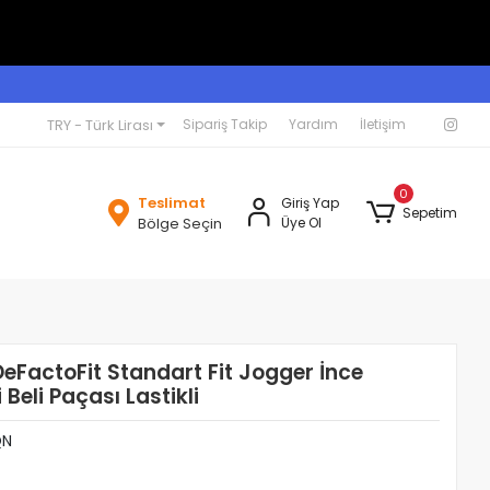
TRY - Türk Lirası
Sipariş Takip
Yardım
İletişim
0
Teslimat
Giriş Yap
Sepetim
Bölge Seçin
Üye Ol
eFactoFit Standart Fit Jogger İnce
 Beli Paçası Lastikli
QN