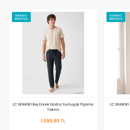
KARGO
KARGO
BEDAVA
BEDAVA
LC WAIKIKI Bej Erkek Ekstra Yumuşak Pijama
LC WAIKIKI 
Takımı
Sepete Ekle
1.099,99 TL
Adet