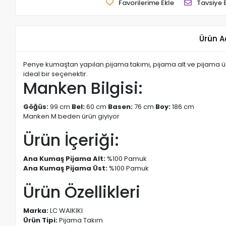
Favorilerime Ekle
Tavsiye 
Ürün A
Penye kumaştan yapılan pijama takımı, pijama alt ve pijama üst 
ideal bir seçenektir.
Manken Bilgisi:
Göğüs:
99 cm
Bel:
60 cm
Basen:
76 cm
Boy:
186 cm
Manken M beden ürün giyiyor
Ürün İçeriği:
Ana Kumaş Pijama Alt:
%100 Pamuk
Ana Kumaş Pijama Üst:
%100 Pamuk
Ürün Özellikleri
Marka:
LC WAIKIKI
Ürün Tipi:
Pijama Takım