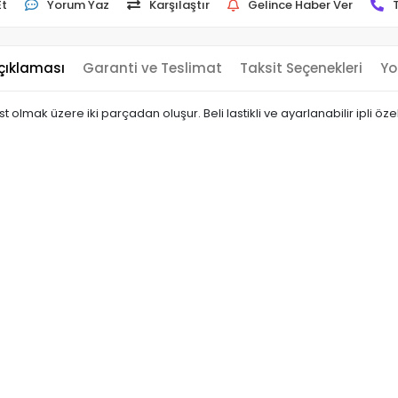
Et
Yorum Yaz
Karşılaştır
Gelince Haber Ver
çıklaması
Garanti ve Teslimat
Taksit Seçenekleri
Yo
olmak üzere iki parçadan oluşur. Beli lastikli ve ayarlanabilir ipli öze