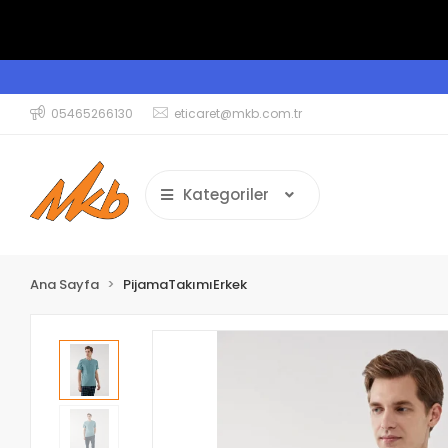
05465266130
eticaret@mkb.com.tr
Kategoriler
Ana Sayfa
PijamaTakımıErkek