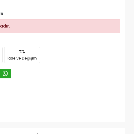
le
adır.
İade ve Değişim