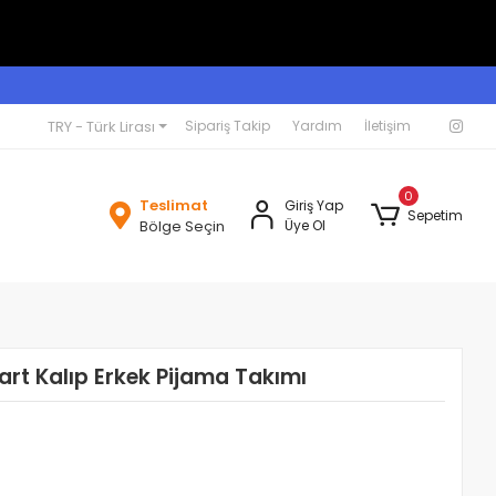
TRY - Türk Lirası
Sipariş Takip
Yardım
İletişim
0
Teslimat
Giriş Yap
Sepetim
Bölge Seçin
Üye Ol
art Kalıp Erkek Pijama Takımı