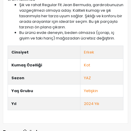
Şık ve rahat Regular Fit Jean Bermuda, gardırobunuzun
vazgeçilmezi olmaya aday. Kaliteli kumaşı ve şık
tasarımıyla her tarza uyum sağlar. Şıklığı ve konforu bir
arada arayanlar için ideal bir seçim. Bu şık parçayla
tarzınızı ön plana çıkarın.
Bu ürünü evde deneyin, beden olmazsa (çorap, iç
giyim ve takı hariç) mağazadan ücretsiz değiştirin.
Cinsiyet
Erkek
Kumaş Özelliği
Kot
Sezon
YAZ
Yaş Grubu
Yetişkin
Yıl
2024 Yılı