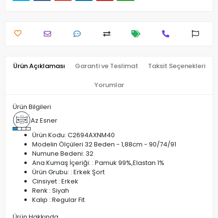
Ürün Açıklaması
Garanti ve Teslimat
Taksit Seçenekleri
Yorumlar
Ürün Bilgileri
Az Esner
Ürün Kodu: C2694AXNM40
Modelin Ölçüleri 32 Beden - 1,88cm - 90/74/91
Numune Bedeni: 32
Ana Kumaş İçeriği: : Pamuk 99%,Elastan 1%
Ürün Grubu: : Erkek Şort
Cinsiyet : Erkek
Renk : Siyah
Kalıp : Regular Fit
Ürün Hakkında