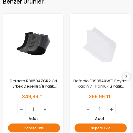
Benzer Ürünler
Defacto R8650AZGR2 Gri
Defacto E9985AXWT1 Beyaz
Erkek Desenli 5'li Patik
Kadın 7'li Pamuklu Patik
Çorap
Çorap
349,99 TL
399,99 TL
Adet
Adet
Sepete Ekle
Sepete Ekle