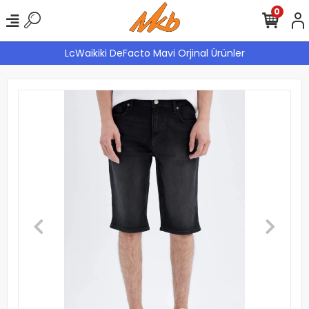
0
LcWaikiki DeFacto Mavi Orjinal Ürünler