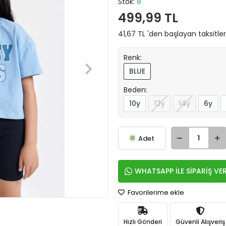
Stok:
8
499,99 TL
41,67 TL 'den başlayan taksitler
Renk:
BLUE
Beden:
10y
12y
14y
6y
Adet
WHATSAPP İLE SİPARİŞ VE
Favorilerime ekle
Hızlı Gönderi
Güvenli Alışveriş