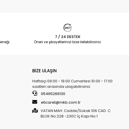
7 / 24 DESTEK
eneği
Öneri ve şikayetlerinizi bize iletebilirsiniz.
BİZE ULAŞIN
Haftaiçi 09:00 - 19:00 Cumartesi 10:00 - 17:00
saatleri arasında ulaşabilirsiniz.
05465266130
eticaret@mkb.com.tr
VATAN MAH. Cadde/Sokak:106 CAD. C
BLOK No:228 -230C İç Kapı No:1