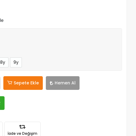
le
8y
9y
Sepete Ekle
Hemen Al
R
İade ve Değişim