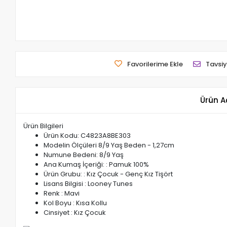
Favorilerime Ekle
Tavsiy
Ürün A
Ürün Bilgileri
Ürün Kodu: C4823A8BE303
Modelin Ölçüleri 8/9 Yaş Beden - 1,27cm
Numune Bedeni: 8/9 Yaş
Ana Kumaş İçeriği: : Pamuk 100%
Ürün Grubu: : Kız Çocuk - Genç Kız Tişört
Lisans Bilgisi : Looney Tunes
Renk : Mavi
Kol Boyu : Kısa Kollu
Cinsiyet : Kız Çocuk