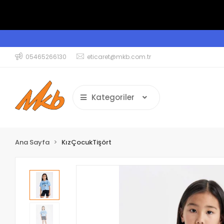
05465266130
eticaret@mkb.com.tr
Kategoriler
Ana Sayfa
KızÇocukTişört