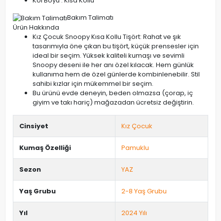
Kol Boyu : Kısa Kollu
Bakım Talimatı
Ürün Hakkında
Kız Çocuk Snoopy Kısa Kollu Tişört: Rahat ve şık
tasarımıyla öne çıkan bu tişört, küçük prensesler için
ideal bir seçim. Yüksek kaliteli kumaşı ve sevimli
Snoopy deseni ile her anı özel kılacak. Hem günlük
kullanıma hem de özel günlerde kombinlenebilir. Stil
sahibi kızlar için mükemmel bir seçim.
Bu ürünü evde deneyin, beden olmazsa (çorap, iç
giyim ve takı hariç) mağazadan ücretsiz değiştirin.
Cinsiyet
Kız Çocuk
Kumaş Özelliği
Pamuklu
Sezon
YAZ
Yaş Grubu
2-8 Yaş Grubu
Yıl
2024 Yılı