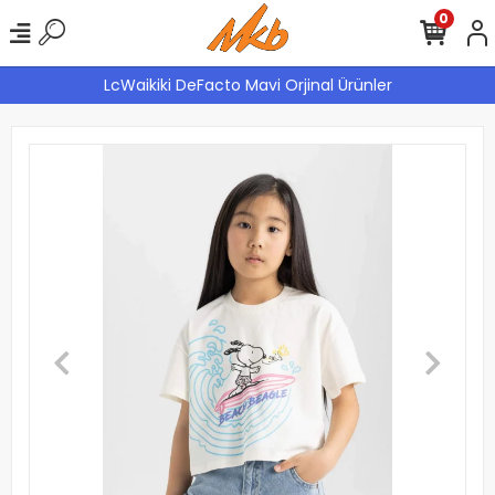
0
LcWaikiki DeFacto Mavi Orjinal Ürünler