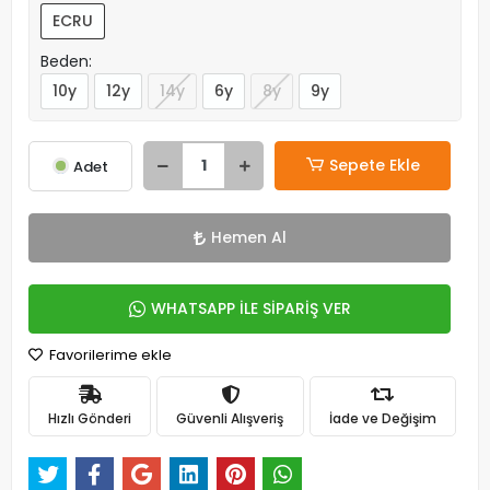
ECRU
Beden:
10y
12y
14y
6y
8y
9y
Sepete Ekle
Adet
Hemen Al
WHATSAPP İLE SİPARİŞ VER
Favorilerime ekle
Hızlı Gönderi
Güvenli Alışveriş
İade ve Değişim