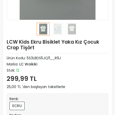
LCW Kids Ekru Bisiklet Yaka Kız Çocuk
Crop Tişört
Ürün Kodu:
5S3LBDS5JQ11__R9J
Marka:
LC Waikiki
Stok:
12
299,99 TL
25,00 TL 'den başlayan taksitlerle
Renk:
ECRU