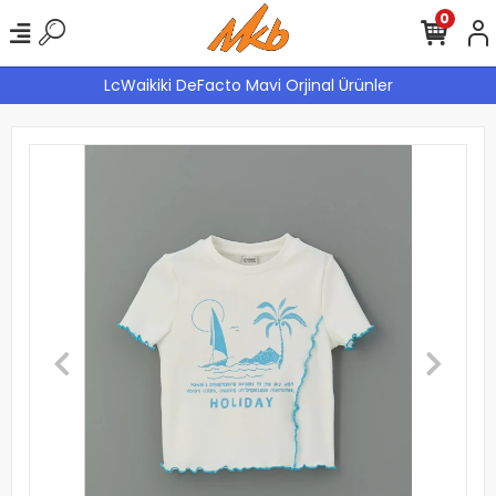
0
LcWaikiki DeFacto Mavi Orjinal Ürünler