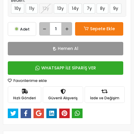
Beden:
10y
11y
12y
13y
14y
7y
8y
9y
Sepete Ekle
Adet
Hemen Al
WHATSAPP İLE SİPARİŞ VER
Favorilerime ekle
Hızlı Gönderi
Güvenli Alışveriş
İade ve Değişim