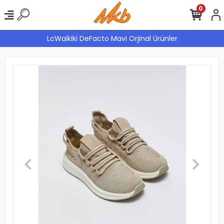
0
LcWaikiki DeFacto Mavi Orjinal Ürünler