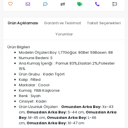
Ürün Açıklaması
Garanti ve Teslimat
Taksit Seçenekleri
Yorumlar
Ürün Bilgileri
Modelin Ölçüleri:Boy: 1,77Göğüs: 80Bel: 59Basen: 88
Numune Bedeni: S
Ana Kumaş İçeriği: : Pamuk 83%,Elastan 2%,Poliester
15%
Ürün Grubu: : Kadın Tişört
Kalıp : Fitted
Markalar : Coool
Kumaş : Fitilli Kaşkorse
Renk : Siyah
Cinsiyet : Kadın
Ürün Uzunluk Ölçüleri :
Omuzdan Arka Boy:
Xs-43
cm,
Omuzdan Arka Boy:
S-44 cm,
Omuzdan Arka
Boy:
M-45 cm,
Omuzdan Arka Boy:
L-46
cm,
Omuzdan Arka Boy:
Xl-47 cm