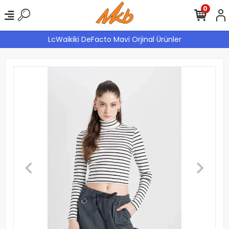
0
LcWaikiki DeFacto Mavi Orjinal Ürünler