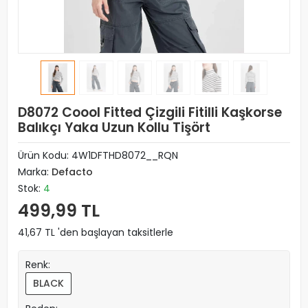
D8072 Coool Fitted Çizgili Fitilli Kaşkorse
Balıkçı Yaka Uzun Kollu Tişört
Ürün Kodu:
4W1DFTHD8072__RQN
Marka:
Defacto
Stok:
4
499,99 TL
41,67 TL 'den başlayan taksitlerle
Renk:
BLACK