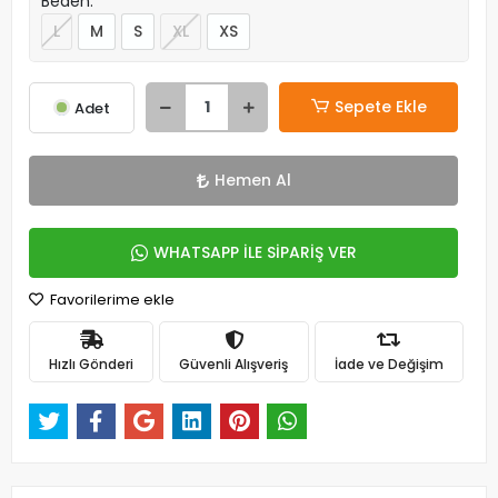
Beden:
L
M
S
XL
XS
Sepete Ekle
Adet
Hemen Al
WHATSAPP İLE SİPARİŞ VER
Favorilerime ekle
Hızlı Gönderi
Güvenli Alışveriş
İade ve Değişim