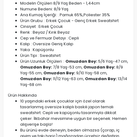
Modelin Ölçüleri 8/9 Yaş Beden - 1,44cm
Numune Bedeni: 8/9 Yaş
Ana Kumaş İçeriği: : Pamuk 65%,Poliester 35%
Ürün Grubu: : Erkek Çocuk - Genç Erkek Sweatshirt
Cinsiyet : Erkek Çocuk
Renk : Beyaz / Kırık Beyaz
Cep ve Fermuar Detayı : Cepli
Kalıp : Oversize Geniş Kalıp
Yaka : Kapüşonlu
Ürün Tipi : Sweatshirt
Ürün Uzunluk Ölçüleri :
Omuzdan Boy:
5/6 Yaş-47 cm,
Omuzdan Boy:
7/8 Yaş-53 cm,
Omuzdan Boy:
8/9
Yaş-55 cm,
Omuzdan Boy:
9/10 Yaş-58 cm,
Omuzdan Boy:
11/12 Yaş-63 cm,
Omuzdan Boy:
13/14
Yaş-68 cm
Ürün Hakkında
10 yaşındaki erkek çocuklar için özel olarak
tasarlanmış oversize kalıplı baskılı japon temalı
sweatshirt. Cepli ve kapüşonlu tasarımıyla dikkat
çeker. İlkbahar mevsimine uygun bir seçenek. Hemen
alışverişe başla!
Bu ürünü evde deneyin, beden olmazsa (çorap, iç
giyim ve takı hariç) mağazadan ücretsiz değiştirin.