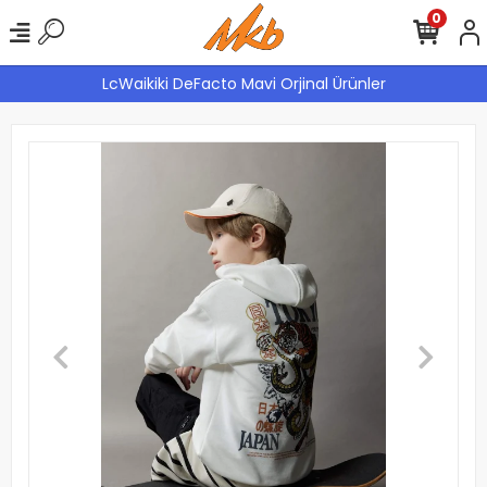
0
LcWaikiki DeFacto Mavi Orjinal Ürünler