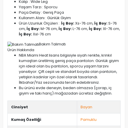
Kalıp : Wide Leg
Yaşam Tarzı : Sporcu
Paça Detay : Geniş Paça
Kullanım Alanı : Günlük Giyim
Ürün Uzunluk Ölçüleri :
İç Boy:
Xs-76 cm,
İç Boy:
S-76
cm,
İç Boy:
M-76 cm,
İç Boy:
L-76 cm,
İç Boy:
Xl-76 cm,
İç Boy:
Xxl-76 cm
Bakım Talimatı
Ürün Hakkında
NBA Miami Heat lisans bilgisiyle siyah renkte, krinkıl
kumaştan üretilmiş geniş paça pantolon. Günlük giyim
için ideal olan bu pantolon, sporcu yaşam tarzını
yansıtıyor. Çift cepli ve standart boyda olan pantolon,
yetişkin kadınlar için özel olarak tasarlandı.
İlkbahar/Yaz sezonunda tercih edebilirsiniz.
Bu ürünü evde deneyin, beden olmazsa (çorap, iç
giyim ve takı hariç) mağazadan ücretsiz değiştirin.
Cinsiyet
Bayan
Kumaş Özelliği
Pamuklu