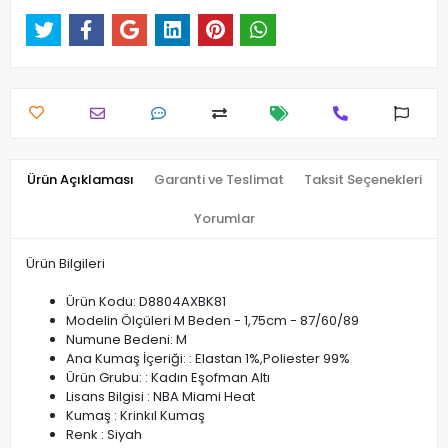
Ürün Açıklaması
Garanti ve Teslimat
Taksit Seçenekleri
Yorumlar
Ürün Bilgileri
Ürün Kodu: D8804AXBK81
Modelin Ölçüleri M Beden - 1,75cm - 87/60/89
Numune Bedeni: M
Ana Kumaş İçeriği: : Elastan 1%,Poliester 99%
Ürün Grubu: : Kadın Eşofman Altı
Lisans Bilgisi : NBA Miami Heat
Kumaş : Krinkıl Kumaş
Renk : Siyah