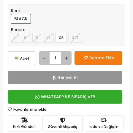
Renk:
BLACK
Beden:
L
M
S
XL
XS
XXL
Sepete Ekle
Adet
Hemen Al
WHATSAPP İLE SİPARİŞ VER
Favorilerime ekle
Hızlı Gönderi
Güvenli Alışveriş
İade ve Değişim