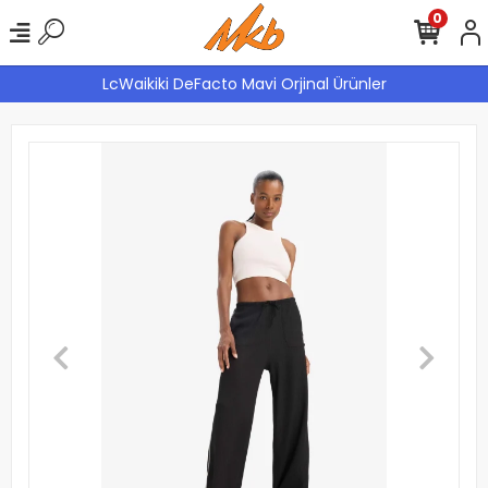
0
LcWaikiki DeFacto Mavi Orjinal Ürünler