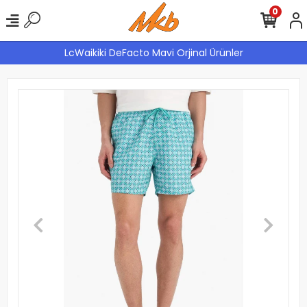
0
LcWaikiki DeFacto Mavi Orjinal Ürünler