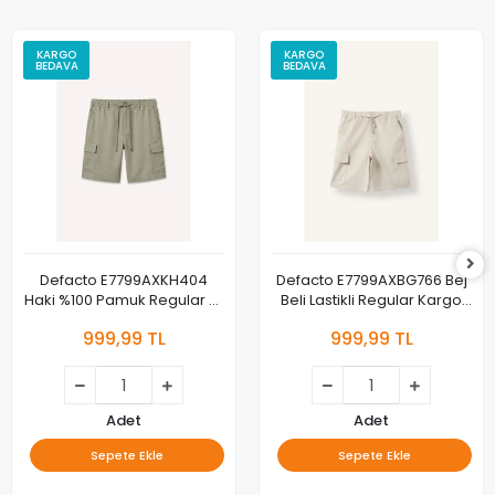
KARGO
KARGO
BEDAVA
BEDAVA
Defacto E7799AXKH404
Defacto E7799AXBG766 Bej
Haki %100 Pamuk Regular Fit
Beli Lastikli Regular Kargo
Elastik Bağlamalı Bel Kargo
Pamuklu Bermuda
999,99 TL
999,99 TL
Cepli Haki Bermuda Şort
Adet
Adet
Sepete Ekle
Sepete Ekle