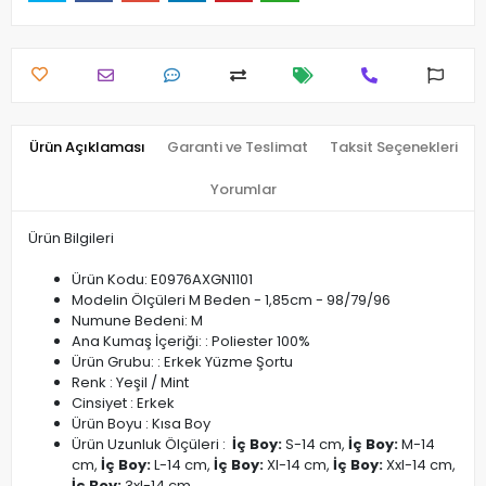
Ürün Açıklaması
Garanti ve Teslimat
Taksit Seçenekleri
Yorumlar
Ürün Bilgileri
Ürün Kodu: E0976AXGN1101
Modelin Ölçüleri M Beden - 1,85cm - 98/79/96
Numune Bedeni: M
Ana Kumaş İçeriği: : Poliester 100%
Ürün Grubu: : Erkek Yüzme Şortu
Renk : Yeşil / Mint
Cinsiyet : Erkek
Ürün Boyu : Kısa Boy
Ürün Uzunluk Ölçüleri :
İç Boy:
S-14 cm,
İç Boy:
M-14
cm,
İç Boy:
L-14 cm,
İç Boy:
Xl-14 cm,
İç Boy:
Xxl-14 cm,
İç Boy:
3xl-14 cm