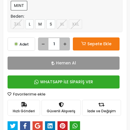
MINT
Beden:
3XL
L
M
S
XL
XXL
Sepete Ekle
Adet
Hemen Al
WHATSAPP İLE SİPARİŞ VER
Favorilerime ekle
Hızlı Gönderi
Güvenli Alışveriş
İade ve Değişim