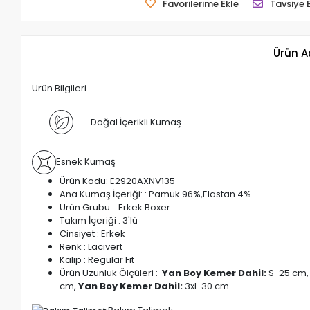
Favorilerime Ekle
Tavsiye 
Ürün A
Ürün Bilgileri
Doğal İçerikli Kumaş
Esnek Kumaş
Ürün Kodu: E2920AXNV135
Ana Kumaş İçeriği: : Pamuk 96%,Elastan 4%
Ürün Grubu: : Erkek Boxer
Takım İçeriği : 3'lü
Cinsiyet : Erkek
Renk : Lacivert
Kalıp : Regular Fit
Ürün Uzunluk Ölçüleri :
Yan Boy Kemer Dahil:
S-25 cm,
cm,
Yan Boy Kemer Dahil:
3xl-30 cm