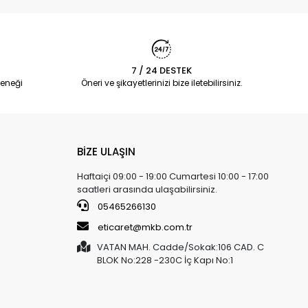
7 / 24 DESTEK
eneği
Öneri ve şikayetlerinizi bize iletebilirsiniz.
BİZE ULAŞIN
Haftaiçi 09:00 - 19:00 Cumartesi 10:00 - 17:00
saatleri arasında ulaşabilirsiniz.
05465266130
eticaret@mkb.com.tr
VATAN MAH. Cadde/Sokak:106 CAD. C
BLOK No:228 -230C İç Kapı No:1