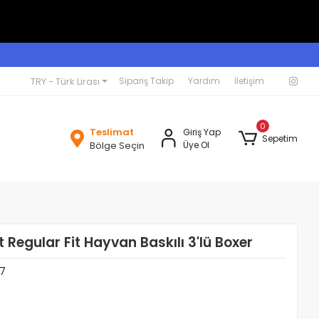
TRY - Türk Lirası
Sipariş Takip
Yardım
İletişim
0
Teslimat
Giriş Yap
Sepetim
Bölge Seçin
Üye Ol
 Regular Fit Hayvan Baskılı 3'lü Boxer
7