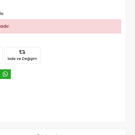
le
adır.
İade ve Değişim