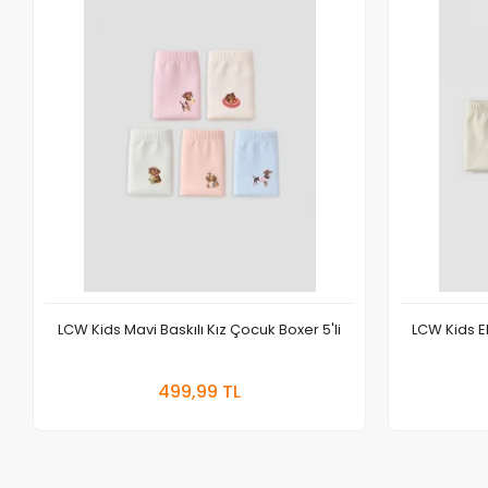
LCW Kids Mavi Baskılı Kız Çocuk Boxer 5'li
LCW Kids Ek
Sepete Ekle
499,99 TL
Adet