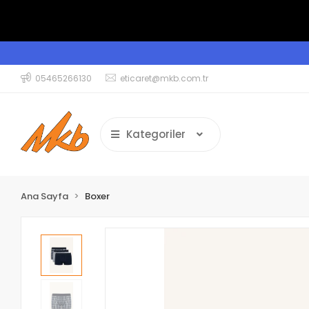
05465266130
eticaret@mkb.com.tr
Kategoriler
Ana Sayfa
Boxer