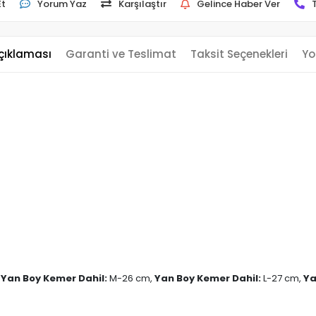
Et
Yorum Yaz
Karşılaştır
Gelince Haber Ver
çıklaması
Garanti ve Teslimat
Taksit Seçenekleri
Yo
Yan Boy Kemer Dahil:
M-26 cm,
Yan Boy Kemer Dahil:
L-27 cm,
Ya