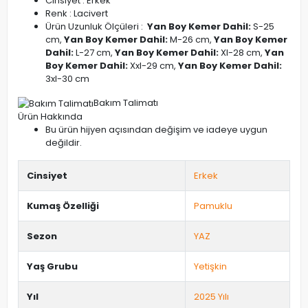
Cinsiyet : Erkek
Renk : Lacivert
Ürün Uzunluk Ölçüleri :
Yan Boy Kemer Dahil:
S-25
cm,
Yan Boy Kemer Dahil:
M-26 cm,
Yan Boy Kemer
Dahil:
L-27 cm,
Yan Boy Kemer Dahil:
Xl-28 cm,
Yan
Boy Kemer Dahil:
Xxl-29 cm,
Yan Boy Kemer Dahil:
3xl-30 cm
Bakım Talimatı
Ürün Hakkında
Bu ürün hijyen açısından değişim ve iadeye uygun
değildir.
Cinsiyet
Erkek
Kumaş Özelliği
Pamuklu
Sezon
YAZ
Yaş Grubu
Yetişkin
Yıl
2025 Yılı