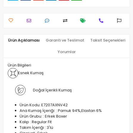
Ürün Açıklaması
Garanti ve Teslimat
Taksit Seçenekleri
Yorumlar
Ürün Bilgileri
Esnek Kumaş
Doğal İçerikli Kumaş
Ürün Kodu: E7207AXNV42
Ana Kumaş İçeriği: : Pamuk 94%,Elastan 6%
Ürün Grubu: : Erkek Boxer
Kalıp : Regular Fit
Takım İçeriği : 3'lü