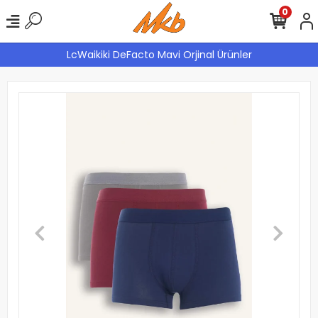
0
LcWaikiki DeFacto Mavi Orjinal Ürünler