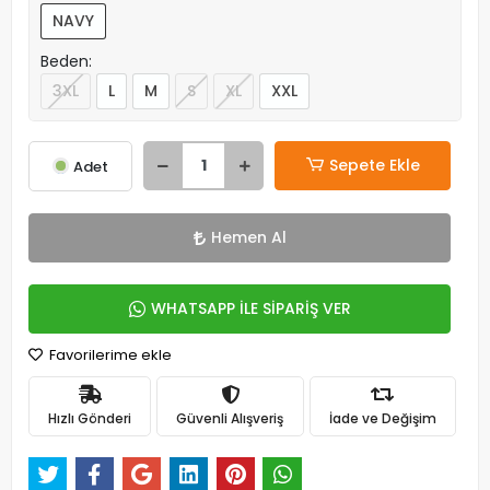
NAVY
Beden:
3XL
L
M
S
XL
XXL
Sepete Ekle
Adet
Hemen Al
WHATSAPP İLE SİPARİŞ VER
Favorilerime ekle
Hızlı Gönderi
Güvenli Alışveriş
İade ve Değişim