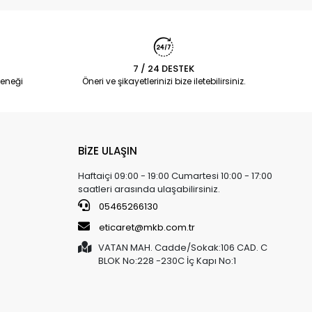
7 / 24 DESTEK
eneği
Öneri ve şikayetlerinizi bize iletebilirsiniz.
BİZE ULAŞIN
Haftaiçi 09:00 - 19:00 Cumartesi 10:00 - 17:00
saatleri arasında ulaşabilirsiniz.
05465266130
eticaret@mkb.com.tr
VATAN MAH. Cadde/Sokak:106 CAD. C
BLOK No:228 -230C İç Kapı No:1