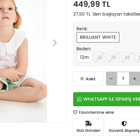
449,99 TL
37,50 TL 'den başlayan taksitle
Renk:
BRILLIANT WHITE
Beden:
12m
2y
3y
4y
Adet
WHATSAPP İLE SİPARİŞ VE
Favorilerime ekle
Hızlı Gönderi
Güvenli Alışveriş