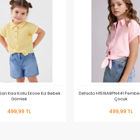
arı Kısa Kollu Ekose Kız Bebek
Defacto H1519A8PN441 Pembe
Gömlek
Çocuk
Sepete Ekle
Sepete
499,99 TL
499,99 TL
Adet
Adet