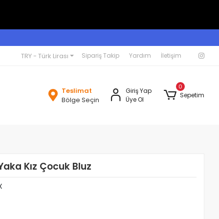
TRY - Türk Lirası
Sipariş Takip
Yardım
İletişim
0
Teslimat
Giriş Yap
Sepetim
Bölge Seçin
Üye Ol
Yaka Kız Çocuk Bluz
X