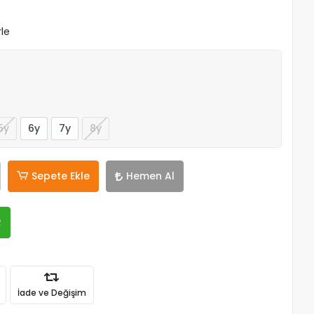
rle
5y
6y
7y
8y
Sepete Ekle
Hemen Al
R
İade ve Değişim