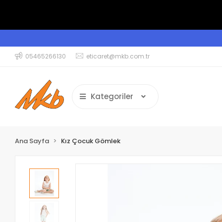
05465266130
eticaret@mkb.com.tr
Kategoriler
Ana Sayfa
Kız Çocuk Gömlek