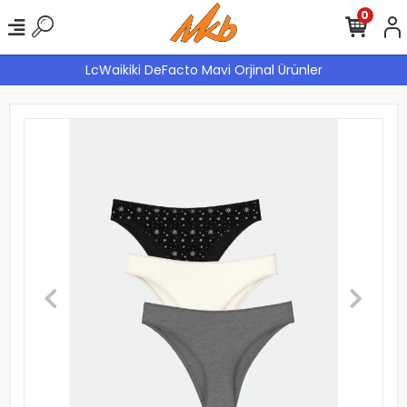
0
LcWaikiki DeFacto Mavi Orjinal Ürünler