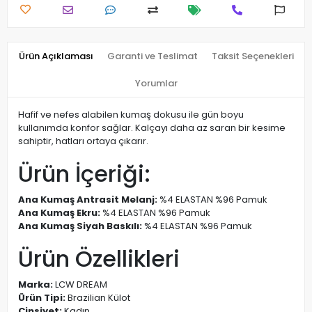
Ürün Açıklaması
Garanti ve Teslimat
Taksit Seçenekleri
Yorumlar
Hafif ve nefes alabilen kumaş dokusu ile gün boyu
kullanımda konfor sağlar. Kalçayı daha az saran bir kesime
sahiptir, hatları ortaya çıkarır.
Ürün İçeriği:
Ana Kumaş Antrasit Melanj:
%4 ELASTAN %96 Pamuk
Ana Kumaş Ekru:
%4 ELASTAN %96 Pamuk
Ana Kumaş Siyah Baskılı:
%4 ELASTAN %96 Pamuk
Ürün Özellikleri
Marka:
LCW DREAM
Ürün Tipi:
Brazilian Külot
Cinsiyet:
Kadın