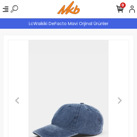
0
LcWaikiki DeFacto Mavi Orjinal Ürünler