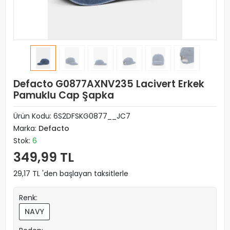
Defacto G0877AXNV235 Lacivert Erkek
Pamuklu Cap Şapka
Ürün Kodu:
6S2DFSKG0877__JC7
Marka:
Defacto
Stok:
6
349,99 TL
29,17 TL 'den başlayan taksitlerle
Renk:
NAVY