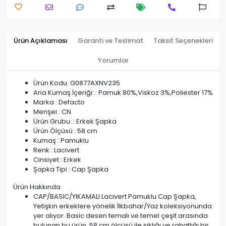
Ürün Açıklaması
Garanti ve Teslimat
Taksit Seçenekleri
Yorumlar
Ürün Kodu: G0877AXNV235
Ana Kumaş İçeriği: : Pamuk 80%,Viskoz 3%,Poliester 17%
Marka : Defacto
Menşei : CN
Ürün Grubu: : Erkek Şapka
Ürün Ölçüsü : 58 cm
Kumaş : Pamuklu
Renk : Lacivert
Cinsiyet : Erkek
Şapka Tipi : Cap Şapka
Ürün Hakkında
CAP/BASIC/YIKAMALI Lacivert Pamuklu Cap Şapka,
Yetişkin erkeklere yönelik İlkbahar/Yaz koleksiyonunda
yer alıyor. Basic desen temalı ve temel çeşit arasında
bulunan bu ürün, 58 cm ölçüsü ile şıklığı ve rahatlığı bir