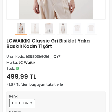
LCWAIKIKI Classic Gri Bisiklet Yaka
Baskılı Kadın Tişört
Ürün Kodu:
5S1LBDS5G051__QYF
Marka:
LC Waikiki
Stok:
16
499,99 TL
41,67 TL 'den başlayan taksitlerle
Renk:
LIGHT GREY