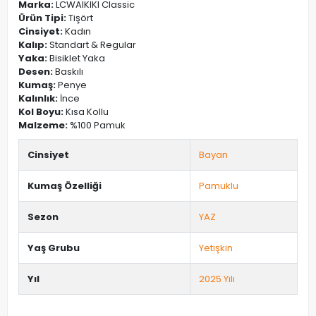
Marka:
LCWAIKIKI Classic
Ürün Tipi:
Tişört
Cinsiyet:
Kadın
Kalıp:
Standart & Regular
Yaka:
Bisiklet Yaka
Desen:
Baskılı
Kumaş:
Penye
Kalınlık:
İnce
Kol Boyu:
Kısa Kollu
Malzeme:
%100 Pamuk
Cinsiyet
Bayan
Kumaş Özelliği
Pamuklu
Sezon
YAZ
Yaş Grubu
Yetişkin
Yıl
2025 Yılı