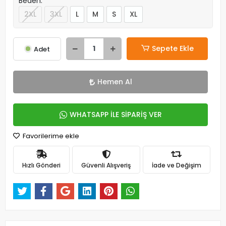
Beden:
2XL
3XL
L
M
S
XL
Sepete Ekle
Adet
Hemen Al
WHATSAPP İLE SİPARİŞ VER
Favorilerime ekle
Hızlı Gönderi
Güvenli Alışveriş
İade ve Değişim