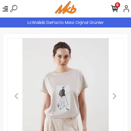
0
LcWaikiki DeFacto Mavi Orjinal Ürünler