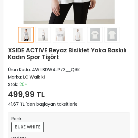
XSIDE ACTIVE Beyaz Bisiklet Yaka Baskılı
Kadın Spor Tişört
Ürün Kodu:
4W1LBDW4JP72__Q6K
Marka:
LC Waikiki
Stok:
20+
499,99 TL
41,67 TL 'den başlayan taksitlerle
Renk:
BUXE WHITE