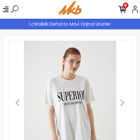
0
LcWaikiki DeFacto Mavi Orjinal Ürünler