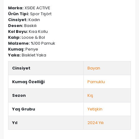
Marka:
XSIDE ACTIVE
Ürün Tipi:
Spor Tişört
Cinsiyet:
Kadın
Desen:
Baskılı
Kol Boyu:
Kısa Kollu
Kalıp:
Loose & Bol
Malzeme:
%100 Pamuk
Kumaş:
Penye
Yaka:
Bisiklet Yaka
Cinsiyet
Bayan
Kumaş Özelliği
Pamuklu
Sezon
Kış
Yaş Grubu
Yetişkin
Yıl
2024 Yılı