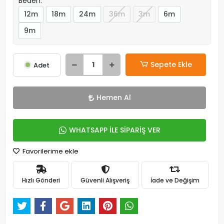
Beden:
12m
18m
24m
36m
3m
6m
9m
Sepete Ekle
Adet
Hemen Al
WHATSAPP İLE SİPARİŞ VER
Favorilerime ekle
Hızlı Gönderi
Güvenli Alışveriş
İade ve Değişim