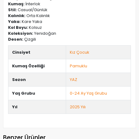
Kumaş:
İnterlok
Stil:
Casual/Günlük
Kalınlık:
Orta Kalınlık
Yaka:
Kare Yaka
Kol Boyu:
Kolsuz
Koleksiyon:
Yenidoğan
Desen:
Çizgili
Cinsiyet
Kız Çocuk
Kumaş Özelliği
Pamuklu
Sezon
YAZ
Yaş Grubu
0-24 Ay Yaş Grubu
Yıl
2025 Yılı
Benzer Ürünler