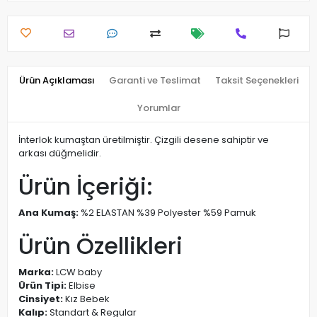
Ürün Açıklaması
Garanti ve Teslimat
Taksit Seçenekleri
Yorumlar
İnterlok kumaştan üretilmiştir. Çizgili desene sahiptir ve
arkası düğmelidir.
Ürün İçeriği:
Ana Kumaş:
%2 ELASTAN %39 Polyester %59 Pamuk
Ürün Özellikleri
Marka:
LCW baby
Ürün Tipi:
Elbise
Cinsiyet:
Kız Bebek
Kalıp:
Standart & Regular