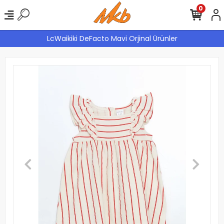
0
LcWaikiki DeFacto Mavi Orjinal Ürünler