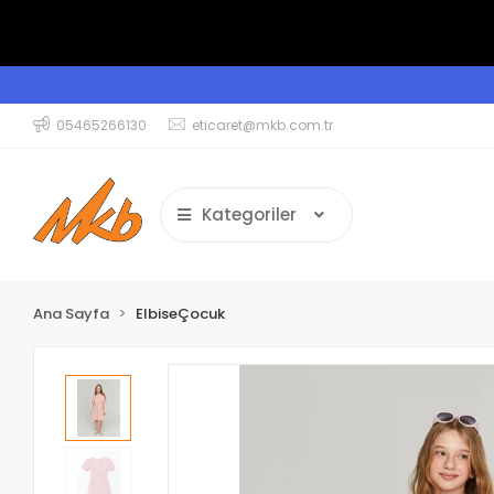
05465266130
eticaret@mkb.com.tr
Kategoriler
Ana Sayfa
ElbiseÇocuk