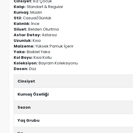
Cinsiyet:
Kız Çocuk
Kalıp:
Standart & Regular
Kumaş:
Müslin
Stil:
Casual/Günlük
Kalınlık:
İnce
Siluet:
Belden Oturtma
Astar Detay:
Astarsız
Uzunluk:
Kısa
Malzeme:
Yüksek Pamuk İçerir
Yaka:
Bisiklet Yaka
Kol Boyu:
Kısa Kollu
Koleksiyon:
Bayram Koleksiyonu
Desen:
Düz
Cinsiyet
Kumaş Özelliği
Sezon
Yaş Grubu