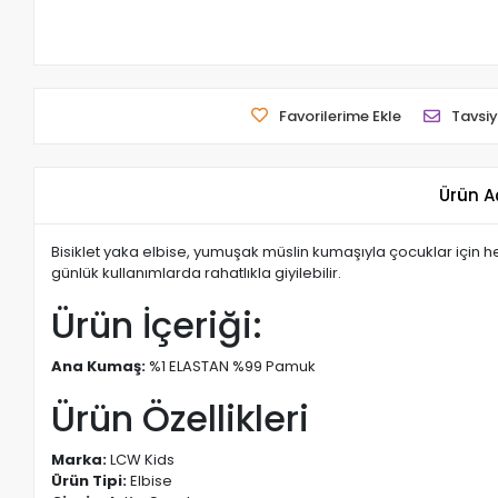
Favorilerime Ekle
Tavsiy
Ürün A
Bisiklet yaka elbise, yumuşak müslin kumaşıyla çocuklar için h
günlük kullanımlarda rahatlıkla giyilebilir.
Ürün İçeriği:
Ana Kumaş:
%1 ELASTAN %99 Pamuk
Ürün Özellikleri
Marka:
LCW Kids
Ürün Tipi:
Elbise