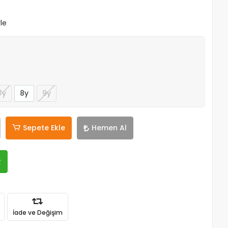
le
7y
8y
9y
Sepete Ekle
Hemen Al
R
İade ve Değişim