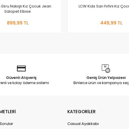
 Ekru Nakışlı Kız Çocuk Jean
LCW Kids Sarı Fırfırlı Kız Ço
Salopet Elbise
Sepete Ekle
Sepete
899,99 TL
449,99 TL
Adet
Adet
Güvenli Alışveriş
Geniş Ürün Yelpazesi
enli ve kolay ödeme sistemi
Binlerce ürün ve kampanya seç
METLERİ
KATEGORİLER
 Sorular
Casual Ayakkabı