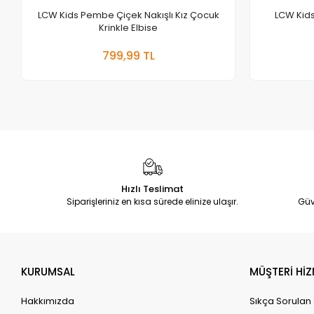
LCW Kids Pembe Çiçek Nakışlı Kız Çocuk
LCW Kids
Krinkle Elbise
Sepete Ekle
799,99 TL
Adet
Hızlı Teslimat
Siparişleriniz en kısa sürede elinize ulaşır.
Güv
KURUMSAL
MÜŞTERİ HİZ
Hakkımızda
Sıkça Sorulan