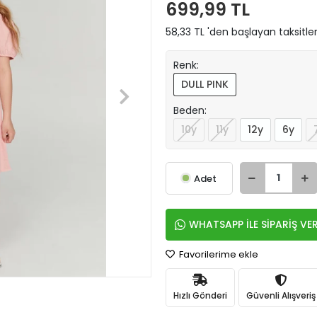
699,99 TL
58,33 TL 'den başlayan taksitler
Renk:
DULL PINK
Beden:
10y
11y
12y
6y
Adet
WHATSAPP İLE SİPARİŞ VE
Favorilerime ekle
Hızlı Gönderi
Güvenli Alışveriş