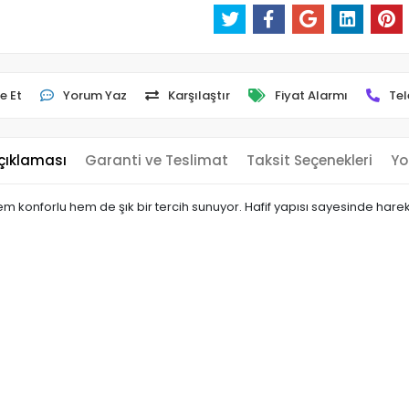
e Et
Yorum Yaz
Karşılaştır
Fiyat Alarmı
Tel
çıklaması
Garanti ve Teslimat
Taksit Seçenekleri
Yo
em konforlu hem de şık bir tercih sunuyor. Hafif yapısı sayesinde hare