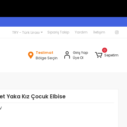
TRY - Türk Lirası
Sipariş Takip
Yardım
İletişim
0
Teslimat
Giriş Yap
Sepetim
Bölge Seçin
Üye Ol
et Yaka Kız Çocuk Elbise
V