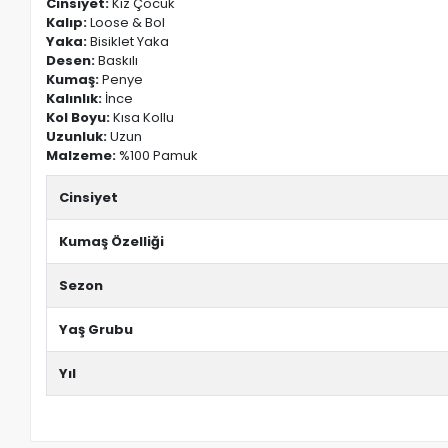
Cinsiyet:
Kız Çocuk
Kalıp:
Loose & Bol
Yaka:
Bisiklet Yaka
Desen:
Baskılı
Kumaş:
Penye
Kalınlık:
İnce
Kol Boyu:
Kısa Kollu
Uzunluk:
Uzun
Malzeme:
%100 Pamuk
Cinsiyet
Kumaş Özelliği
Sezon
Yaş Grubu
Yıl