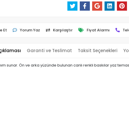
e Et
Yorum Yaz
Karşılaştır
Fiyat Alarmı
Tel
çıklaması
Garanti ve Teslimat
Taksit Seçenekleri
Yo
m sunar. Ön ve arka yüzünde bulunan canlı renkli baskılar yaz temasını