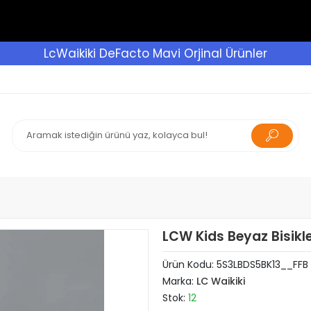
LcWaikiki DeFacto Mavi Orjinal Ürünler
LCW Kids Beyaz Bisikl
Ürün Kodu:
5S3LBDS5BK13__FFB
Marka:
LC Waikiki
Stok:
12