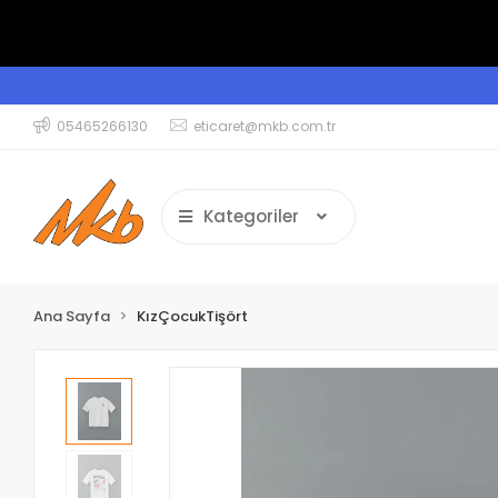
05465266130
eticaret@mkb.com.tr
Kategoriler
Ana Sayfa
KızÇocukTişört