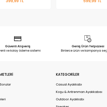
399,99 TL
599,99 TL
Adet
Adet
Güvenli Alışveriş
Geniş Ürün Yelpazesi
enli ve kolay ödeme sistemi
Binlerce ürün ve kampanya seç
METLERİ
KATEGORİLER
 Sorular
Casual Ayakkabı
Koşu & Antrenman Ayakkabısı
leri
Outdoor Ayakkabı
Sneaker