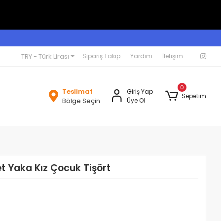
TRY - Türk Lirası
Sipariş Takip
Yardım
İletişim
0
Teslimat
Giriş Yap
Sepetim
Bölge Seçin
Üye Ol
et Yaka Kız Çocuk Tişört