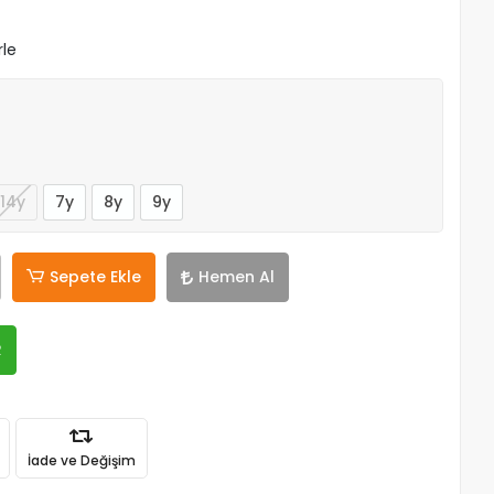
rle
14y
7y
8y
9y
Sepete Ekle
Hemen Al
R
İade ve Değişim