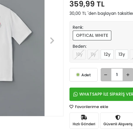
359,99 TL
30,00 TL 'den başlayan taksitle
Renk:
OPTICAL WHITE
Beden:
10y
11y
12y
13y
Adet
WHATSAPP İLE SİPARİŞ VE
Favorilerime ekle
Hızlı Gönderi
Güvenli Alışveriş