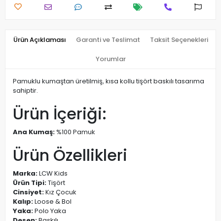
Ürün Açıklaması
Garanti ve Teslimat
Taksit Seçenekleri
Yorumlar
Pamuklu kumaştan üretilmiş, kısa kollu tişört baskılı tasarıma
sahiptir.
Ürün İçeriği:
Ana Kumaş:
%100 Pamuk
Ürün Özellikleri
Marka:
LCW Kids
Ürün Tipi:
Tişört
Cinsiyet:
Kız Çocuk
Kalıp:
Loose & Bol
Yaka:
Polo Yaka
Desen:
Baskılı