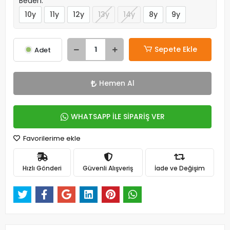
Beden:
10y
11y
12y
13y
14y
8y
9y
Sepete Ekle
Adet
Hemen Al
WHATSAPP İLE SİPARİŞ VER
Favorilerime ekle
Hızlı Gönderi
Güvenli Alışveriş
İade ve Değişim