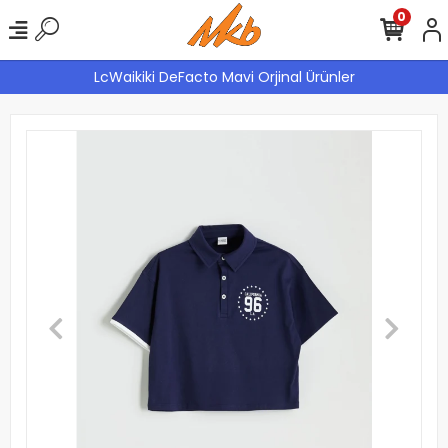
0
LcWaikiki DeFacto Mavi Orjinal Ürünler