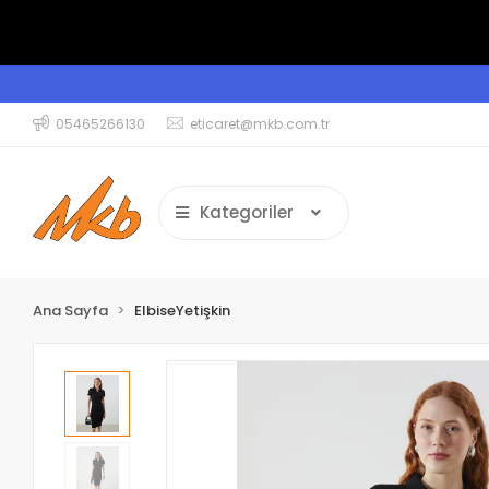
05465266130
eticaret@mkb.com.tr
Kategoriler
Ana Sayfa
ElbiseYetişkin