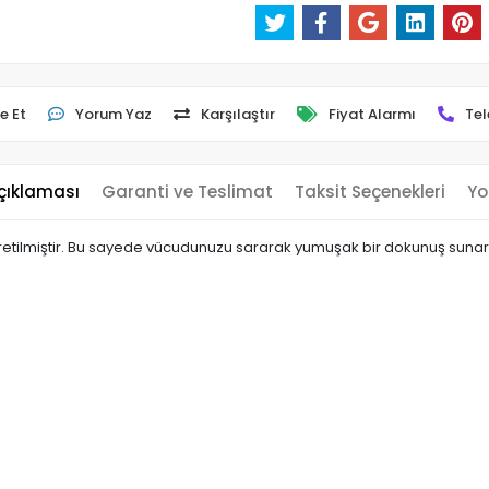
e Et
Yorum Yaz
Karşılaştır
Fiyat Alarmı
Tel
çıklaması
Garanti ve Teslimat
Taksit Seçenekleri
Yo
retilmiştir. Bu sayede vücudunuzu sararak yumuşak bir dokunuş sunar