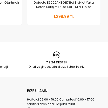
en Oturtmalı
Defacto E6022AXBG117 Bej Bisiklet Yaka
Keten Karışımlı Kısa Kollu Midi Elbise
 Ekle
Sepete Ekle
1.299,99 TL
Adet
7 / 24 DESTEK
eneği
Öneri ve şikayetlerinizi bize iletebilirsiniz.
BİZE ULAŞIN
Haftaiçi 09:00 - 19:00 Cumartesi 10:00 - 17:00
saatleri arasında ulaşabilirsiniz.