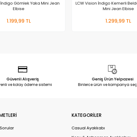
 İndigo Gömlek Yaka Mini Jean
LCW Vision İndigo Kemerli Beld
Elbise
Mini Jean Elbise
Sepete Ekle
Sepete
1.199,99 TL
1.299,99 TL
Adet
Adet
Güvenli Alışveriş
Geniş Ürün Yelpazesi
enli ve kolay ödeme sistemi
Binlerce ürün ve kampanya seç
METLERİ
KATEGORİLER
 Sorular
Casual Ayakkabı