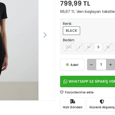
799,99 TL
66,67 TL 'den başlayan taksitle
Renk:
BLACK
Beden:
2XL
L
M
S
XL
Adet
WHATSAPP İLE SİPARİŞ VE
Favorilerime ekle
Hızlı Gönderi
Güvenli Alışveriş