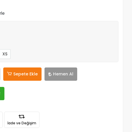
rle
XS
Sepete Ekle
Hemen Al
R
İade ve Değişim