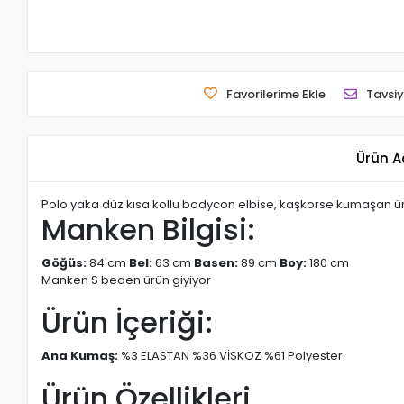
Favorilerime Ekle
Tavsiy
Ürün A
Polo yaka düz kısa kollu bodycon elbise, kaşkorse kumaşan ü
Manken Bilgisi:
Göğüs:
84 cm
Bel:
63 cm
Basen:
89 cm
Boy:
180 cm
Manken S beden ürün giyiyor
Ürün İçeriği:
Ana Kumaş:
%3 ELASTAN %36 VİSKOZ %61 Polyester
Ürün Özellikleri