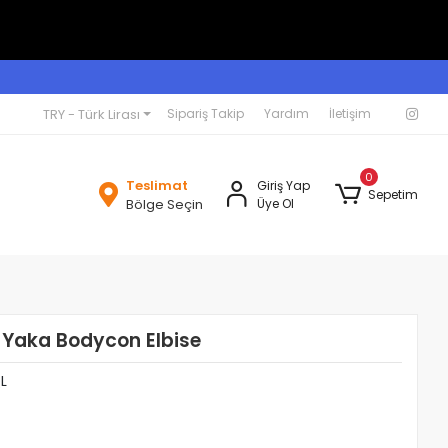
TRY - Türk Lirası
Sipariş Takip
Yardım
İletişim
0
Teslimat
Giriş Yap
Sepetim
Bölge Seçin
Üye Ol
 Yaka Bodycon Elbise
L