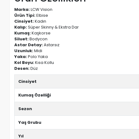
Marka:
LCW Vision
Ürün Tipi:
Elbise
Cinsiyet:
Kadın
Kalıp:
Süper Skinny & Ekstra Dar
Kumaş:
Kaşkorse
Siluet:
Bodycon
Astar Detay:
Astarsız
Uzunluk:
Midi
Yaka:
Polo Yaka
Kol Boyu:
Kısa Kollu
Desen:
Düz
Cinsiyet
Kumaş Özelliği
Sezon
Yaş Grubu
Yıl