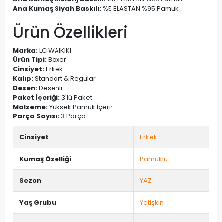
Ana Kumaş Siyah Baskılı:
%5 ELASTAN %95 Pamuk
Ürün Özellikleri
Marka:
LC WAIKIKI
Ürün Tipi:
Boxer
Cinsiyet:
Erkek
Kalıp:
Standart & Regular
Desen:
Desenli
Paket İçeriği:
3'lü Paket
Malzeme:
Yüksek Pamuk İçerir
Parça Sayısı:
3 Parça
Cinsiyet
Erkek
Kumaş Özelliği
Pamuklu
Sezon
YAZ
Yaş Grubu
Yetişkin