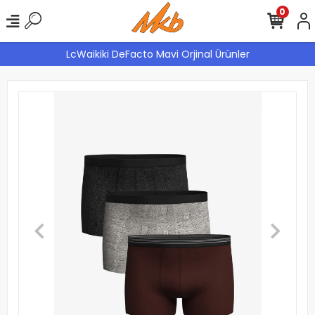
0
LcWaikiki DeFacto Mavi Orjinal Ürünler