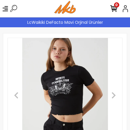
0
LcWaikiki DeFacto Mavi Orjinal Ürünler