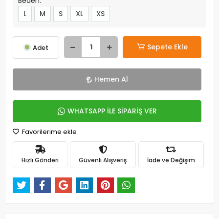
Beden:
L
M
S
XL
XS
Sepete Ekle
Adet
Hemen Al
WHATSAPP İLE SİPARİŞ VER
Favorilerime ekle
Hızlı Gönderi
Güvenli Alışveriş
İade ve Değişim