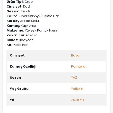
Ürün Tipi:
Crop
Cinsiyet:
Kadın
Desen:
Baskılı
Kalıp:
Süper Skinny & Ekstra Dar
Kol Boyu:
Kısa Kollu
Kumaş:
Kaşkorse
Malzeme:
Yüksek Pamuk İçerir
Yaka:
Bisiklet Yaka
Siluet:
Bodycon
Kalınlık:
İnce
Cinsiyet
Bayan
Kumaş Özelliği
Pamuklu
Sezon
YAZ
Yaş Grubu
Yetişkin
Yıl
2025 Yılı