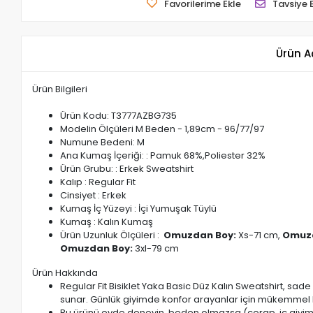
Favorilerime Ekle
Tavsiye 
Ürün A
Ürün Bilgileri
Ürün Kodu: T3777AZBG735
Modelin Ölçüleri M Beden - 1,89cm - 96/77/97
Numune Bedeni: M
Ana Kumaş İçeriği: : Pamuk 68%,Poliester 32%
Ürün Grubu: : Erkek Sweatshirt
Kalıp : Regular Fit
Cinsiyet : Erkek
Kumaş İç Yüzeyi : İçi Yumuşak Tüylü
Kumaş : Kalın Kumaş
Ürün Uzunluk Ölçüleri :
Omuzdan Boy:
Xs-71 cm,
Omuzd
Omuzdan Boy:
3xl-79 cm
Ürün Hakkında
Regular Fit Bisiklet Yaka Basic Düz Kalın Sweatshirt, sad
sunar. Günlük giyimde konfor arayanlar için mükemmel 
Bu ürünü evde deneyin, beden olmazsa (çorap, iç giyim 