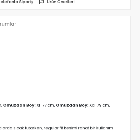
Telefonla Sipariş
Ürün Önerileri
rumlar
m,
Omuzdan Boy:
Xl-77 cm,
Omuzdan Boy:
Xxl-79 cm,
arda sıcak tutarken, regular fit kesimi rahat bir kullanım