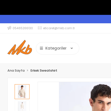
05465266130
eticaret@mkb.com.tr
Kategoriler
Ana Sayfa
Erkek Sweatshirt