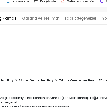
Et
Yorum Yaz
Karşılaştır
Gelince Haber Ver
çıklaması
Garanti ve Teslimat
Taksit Seçenekleri
Yo
an Boy:
S-72 cm,
Omuzdan Boy:
M-74 cm,
Omuzdan Boy:
L-75 c
e ve şık tasarımıyla her kombinle uyum sağlar. Kalın kumaşı, soğuk haval
bir seçenek.
ve takı hariç) mağazadan ücretsiz değiştirin.