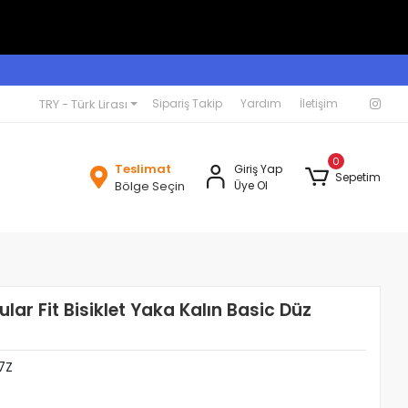
TRY - Türk Lirası
Sipariş Takip
Yardım
İletişim
0
Teslimat
Giriş Yap
Sepetim
Bölge Seçin
Üye Ol
lar Fit Bisiklet Yaka Kalın Basic Düz
7Z