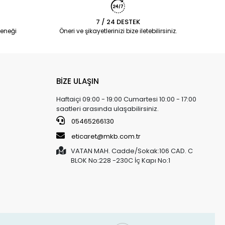
7 / 24 DESTEK
eneği
Öneri ve şikayetlerinizi bize iletebilirsiniz.
BİZE ULAŞIN
Haftaiçi 09:00 - 19:00 Cumartesi 10:00 - 17:00
saatleri arasında ulaşabilirsiniz.
05465266130
eticaret@mkb.com.tr
VATAN MAH. Cadde/Sokak:106 CAD. C
BLOK No:228 -230C İç Kapı No:1