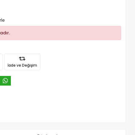
rle
adır.
İade ve Değişim