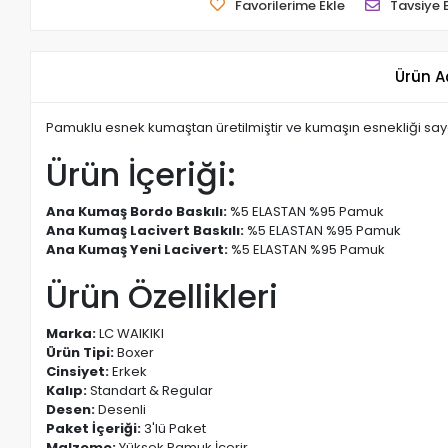
Favorilerime Ekle
Tavsiye 
Ürün A
Pamuklu esnek kumaştan üretilmiştir ve kumaşın esnekliği saye
Ürün İçeriği:
Ana Kumaş Bordo Baskılı:
%5 ELASTAN %95 Pamuk
Ana Kumaş Lacivert Baskılı:
%5 ELASTAN %95 Pamuk
Ana Kumaş Yeni Lacivert:
%5 ELASTAN %95 Pamuk
Ürün Özellikleri
Marka:
LC WAIKIKI
Ürün Tipi:
Boxer
Cinsiyet:
Erkek
Kalıp:
Standart & Regular
Desen:
Desenli
Paket İçeriği:
3'lü Paket
Malzeme:
Yüksek Pamuk İçerir