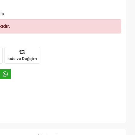
rle
adır.
İade ve Değişim