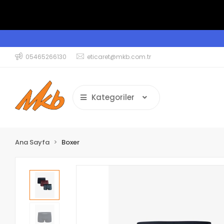
05465266130
eticaret@mkb.com.tr
Kategoriler
Ana Sayfa
Boxer