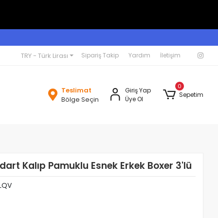
TRY - Türk Lirası
Sipariş Takip
Yardım
İletişim
0
Teslimat
Giriş Yap
Sepetim
Bölge Seçin
Üye Ol
dart Kalıp Pamuklu Esnek Erkek Boxer 3'lü
LQV