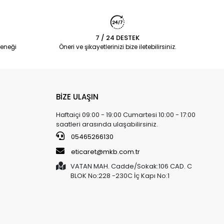
7 / 24 DESTEK
eneği
Öneri ve şikayetlerinizi bize iletebilirsiniz.
BİZE ULAŞIN
Haftaiçi 09:00 - 19:00 Cumartesi 10:00 - 17:00
saatleri arasında ulaşabilirsiniz.
05465266130
eticaret@mkb.com.tr
VATAN MAH. Cadde/Sokak:106 CAD. C
BLOK No:228 -230C İç Kapı No:1