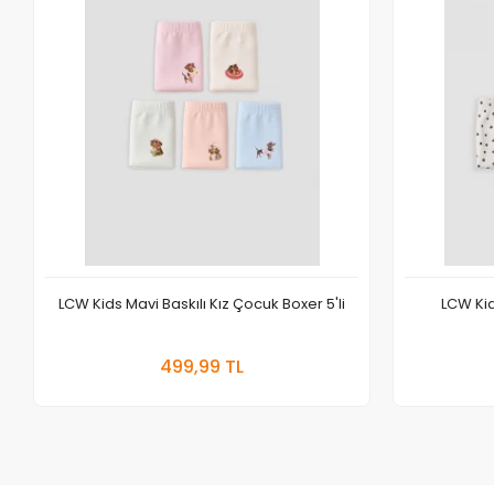
LCW Kids Mavi Baskılı Kız Çocuk Boxer 5'li
LCW Kid
Sepete Ekle
499,99 TL
Adet