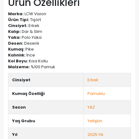
Ürün Özellikleri
Marka:
LCW Vision
Ürün Tipi:
Tişört
Cinsiyet:
Erkek
Kalıp:
Dar & Slim
Yaka:
Polo Yaka
Desen:
Desenli
Kumaş:
Pike
Kalınlık:
İnce
Kol Boyu:
Kısa Kollu
Malzeme:
%100 Pamuk
Cinsiyet
Erkek
Kumaş Özelliği
Pamuklu
Sezon
YAZ
Yaş Grubu
Yetişkin
Yıl
2025 Yılı