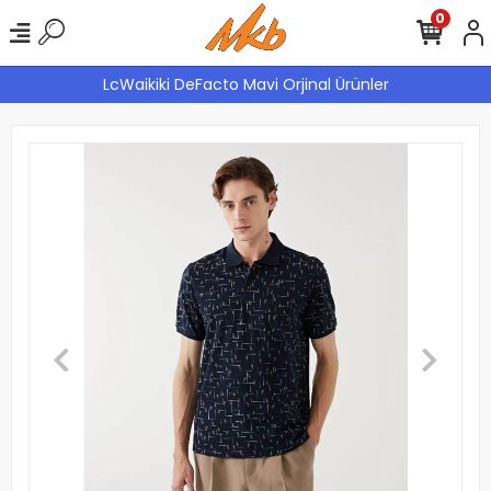
0
LcWaikiki DeFacto Mavi Orjinal Ürünler