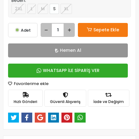
Beden:
2XL
L
M
S
XL
Sepete Ekle
Adet
Hemen Al
WHATSAPP İLE SİPARİŞ VER
Favorilerime ekle
Hızlı Gönderi
Güvenli Alışveriş
İade ve Değişim