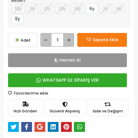
Beden:
10y
11y
12y
13y
14y
6y
7y
8y
9y
Sepete Ekle
Adet
Hemen Al
WHATSAPP İLE SİPARİŞ VER
Favorilerime ekle
Hızlı Gönderi
Güvenli Alışveriş
İade ve Değişim