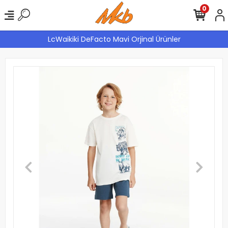
0
LcWaikiki DeFacto Mavi Orjinal Ürünler