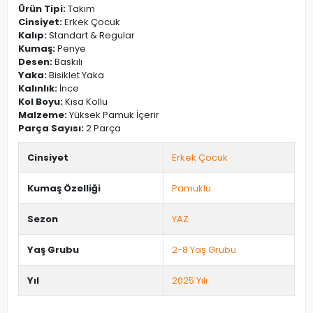
Ürün Tipi:
Takım
Cinsiyet:
Erkek Çocuk
Kalıp:
Standart & Regular
Kumaş:
Penye
Desen:
Baskılı
Yaka:
Bisiklet Yaka
Kalınlık:
İnce
Kol Boyu:
Kısa Kollu
Malzeme:
Yüksek Pamuk İçerir
Parça Sayısı:
2 Parça
Cinsiyet
Erkek Çocuk
Kumaş Özelliği
Pamuklu
Sezon
YAZ
Yaş Grubu
2-8 Yaş Grubu
Yıl
2025 Yılı